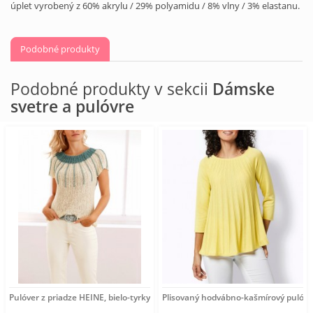
úplet vyrobený z 60% akrylu / 29% polyamidu / 8% vlny / 3% elastanu.
Podobné produkty
Podobné produkty v sekcii
Dámske
svetre a pulóvre
Pulóver z priadze HEINE, bielo-tyrkysový
Plisovaný hodvábno-kašmírový pulóve