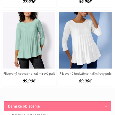
27.90€
89.90€
Plisovaný hodvábno-kašmírový pulóver vzhľadom Création
Plisovaný hodvábno-kašmírový pulóve
89.90€
89.90€
Dámske oblečenie