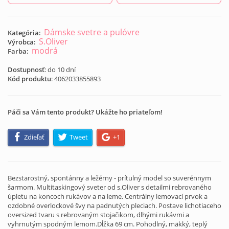
Dámske svetre a pulóvre
Kategória:
S.Oliver
Výrobca:
modrá
Farba:
Dostupnosť
: do 10 dní
Kód produktu
:
4062033855893
Páči sa Vám tento produkt? Ukážte ho priateľom!
Zdieľať
Tweet
+1
Bezstarostný, spontánny a ležérny - prítulný model so suverénnym
šarmom. Multitaskingový sveter od s.Oliver s detailmi rebrovaného
úpletu na koncoch rukávov a na leme. Centrálny lemovací prvok a
ozdobné overlockové švy na padnutých pleciach. Postave lichotiaceho
oversized tvaru s rebrovaným stojačikom, dlhými rukávmi a
vyhrnutým spodným lemom.Dĺžka 69 cm. Pohodlný, mäkký, teplý