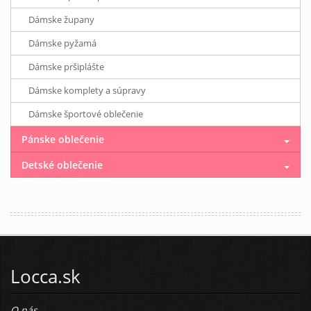
Dámske župany
Dámske pyžamá
Dámske pršiplášte
Dámske komplety a súpravy
Dámske športové oblečenie
Pánske oblečenie
Detské oblečenie
Locca.sk
O nás