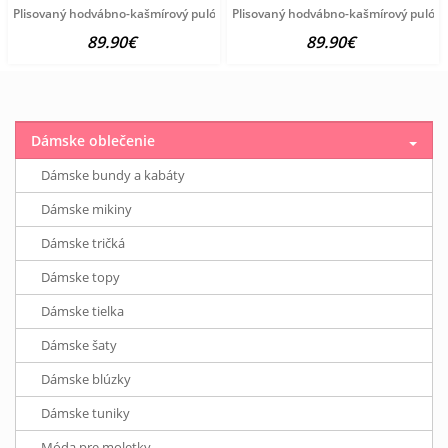
Plisovaný hodvábno-kašmírový pulóver vzhľadom Création
Plisovaný hodvábno-kašmírový pulóve
89.90€
89.90€
Dámske oblečenie
Dámske bundy a kabáty
Dámske mikiny
Dámske tričká
Dámske topy
Dámske tielka
Dámske šaty
Dámske blúzky
Dámske tuniky
Móda pre moletky