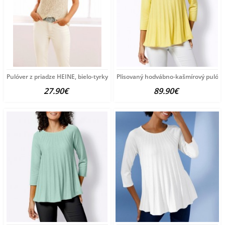
Pulóver z priadze HEINE, bielo-tyrkysový
Plisovaný hodvábno-kašmírový pulóve
27.90€
89.90€