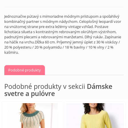
Jednoznačne pútavý s mimoriadne módnym prístupom a spoľahlivý
kombinačný partner s módnym nádychom. Celoplošný leopardí vzor
na vnútornej strane pre extra ležérny vintage vzhľad. Postave
lichotiaca silueta s kontrastným rebrovaným okrúhlym výstrihom,
padnutými plecami a rebrovanými manžetami. Dlhý rukáv. Zapínanie
na háčik na vrchu.Dĺžka 60 cm. Príjemný jemný úplet z 30 % viskózy /
20 % polyesteru / 20 % polyamidu / 18 % bavlny / 10 % vlny / 2 %
kašmíru.
Podobné produkty
Podobné produkty v sekcii
Dámske
svetre a pulóvre