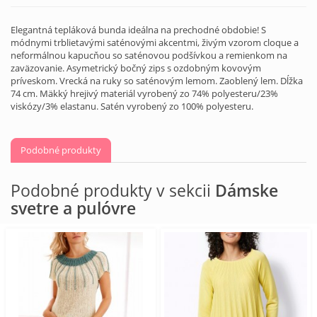
Elegantná tepláková bunda ideálna na prechodné obdobie! S
módnymi trblietavými saténovými akcentmi, živým vzorom cloque a
neformálnou kapucňou so saténovou podšívkou a remienkom na
zaväzovanie. Asymetrický bočný zips s ozdobným kovovým
príveskom. Vrecká na ruky so saténovým lemom. Zaoblený lem. Dĺžka
74 cm. Mäkký hrejivý materiál vyrobený zo 74% polyesteru/23%
viskózy/3% elastanu. Satén vyrobený zo 100% polyesteru.
Podobné produkty
Podobné produkty v sekcii
Dámske
svetre a pulóvre