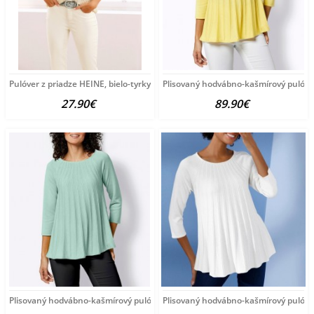
Pulóver z priadze HEINE, bielo-tyrkysový
Plisovaný hodvábno-kašmírový pulóve
27.90€
89.90€
Plisovaný hodvábno-kašmírový pulóver vzhľadom Création
Plisovaný hodvábno-kašmírový pulóve