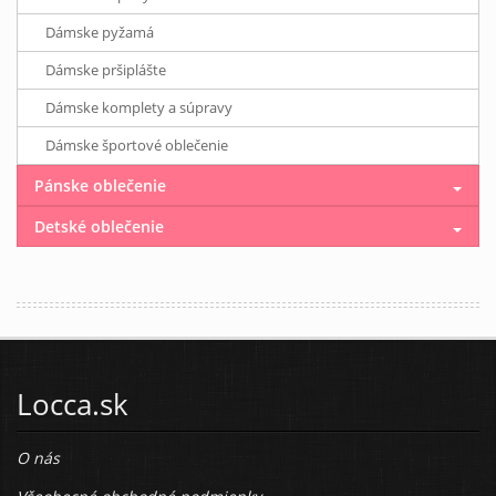
Dámske pyžamá
Dámske pršiplášte
Dámske komplety a súpravy
Dámske športové oblečenie
Pánske oblečenie
Detské oblečenie
Locca.sk
O nás