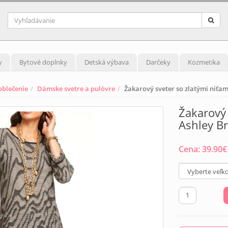
y
Bytové doplnky
Detská výbava
Darčeky
Kozmetika
blečenie
Dámske svetre a pulóvre
Žakarový sveter so zlatými niťam
Žakarový 
Ashley Br
Cena:
39.90
€