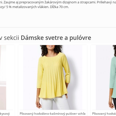
tmi. Zaujme aj prepracovaným žakárovým dizajnom a strapcami. Priliehavý n
ózy/ 5 % metalizovaných vlákien. Dĺžka 70 cm.
 sekcii
Dámske svetre a pulóvre
rkysový
Plisovaný hodvábno-kašmírový pulóver vzhľadom Création
Plisovaný hodv