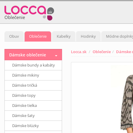
Oblečenie
Obuv
Oblečenie
Kabelky
Hodinky
Módne doplnk
Locca.sk
Oblečenie
Dámske o
Dámske oblečenie
Dámske bundy a kabáty
Dámske mikiny
Dámske tričká
Dámske topy
Dámske tielka
Dámske šaty
Dámske blúzky