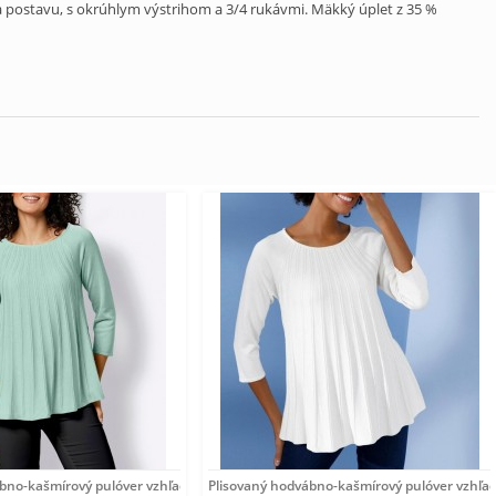
a postavu, s okrúhlym výstrihom a 3/4 rukávmi. Mäkký úplet z 35 %
ábno-kašmírový pulóver vzhľadom Création
Plisovaný hodvábno-kašmírový pulóver vzhľa