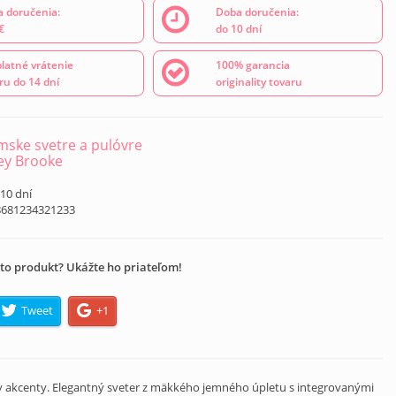
 doručenia:
Doba doručenia:
€
do 10 dní
latné vrátenie
100% garancia
ru do 14 dní
originality tovaru
ske svetre a pulóvre
ey Brooke
 10 dní
8681234321233
to produkt? Ukážte ho priateľom!
Tweet
+1
y akcenty. Elegantný sveter z mäkkého jemného úpletu s integrovanými