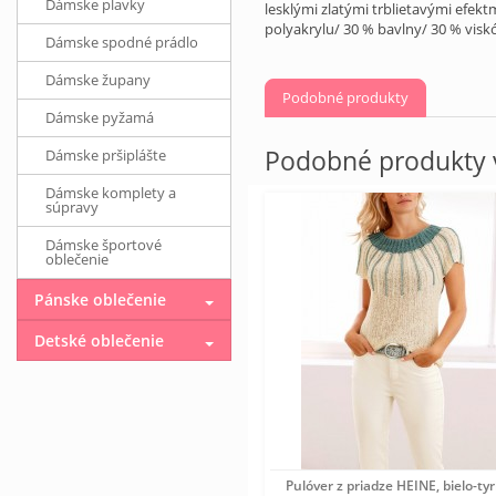
Dámske plavky
lesklými zlatými trblietavými efek
polyakrylu/ 30 % bavlny/ 30 % visk
Dámske spodné prádlo
Dámske župany
Podobné produkty
Dámske pyžamá
Podobné produkty v
Dámske pršiplášte
Dámske komplety a
súpravy
Dámske športové
oblečenie
Pánske oblečenie
Detské oblečenie
Pulóver z priadze HEINE, bielo-ty