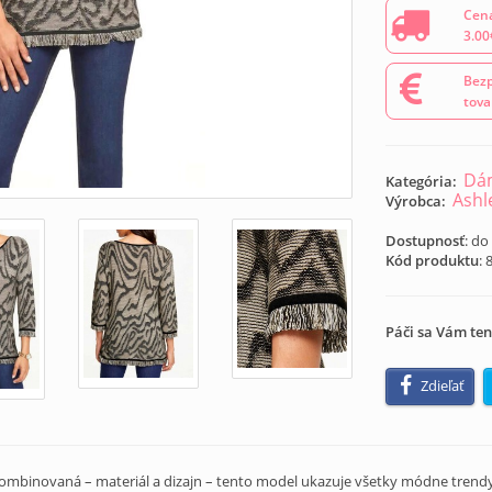
Cena
3.00
Bezp
tova
Dám
Kategória:
Ashl
Výrobca:
Dostupnosť
: do
Kód produktu
:
Páči sa Vám ten
Zdieľať
ombinovaná – materiál a dizajn – tento model ukazuje všetky módne trend