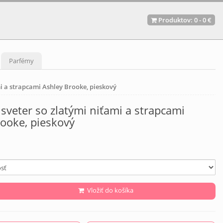
Produktov:
0
-
0 €
Parfémy
i a strapcami Ashley Brooke, pieskový
sveter so zlatými niťami a strapcami
ooke, pieskový
Vložiť do košíka