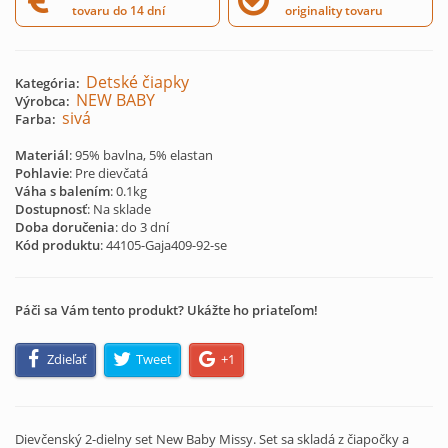
tovaru do 14 dní
originality tovaru
Detské čiapky
Kategória:
NEW BABY
Výrobca:
sivá
Farba:
Materiál
: 95% bavlna, 5% elastan
Pohlavie
: Pre dievčatá
Váha s balením
: 0.1kg
Dostupnosť
: Na sklade
Doba doručenia
: do 3 dní
Kód produktu
:
44105-Gaja409-92-se
Páči sa Vám tento produkt? Ukážte ho priateľom!
Zdieľať
Tweet
+1
Dievčenský 2-dielny set New Baby Missy. Set sa skladá z čiapočky a