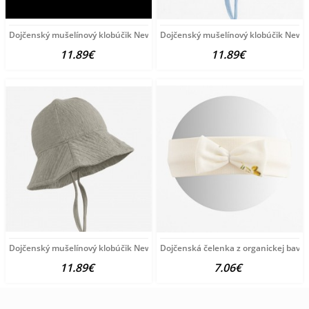
Dojčenský mušelínový klobúčik New Baby pink ružová
Dojčenský mušelínový klobúčik New 
11.89€
11.89€
Dojčenský mušelínový klobúčik New Baby linen podľa obrázku
Dojčenská čelenka z organickej bavln
11.89€
7.06€