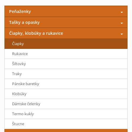
Peňaženky
Tašky a opasky
Čiapky, klobúky a rukavice
Čiapky
Rukavice
Šiltovky
Traky
Pánske baretky
Klobúky
Dámske čelenky
Termo kukly
Štucne