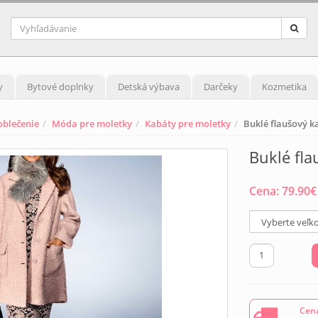
y
Bytové doplnky
Detská výbava
Darčeky
Kozmetika
blečenie
Móda pre moletky
Kabáty pre moletky
Buklé flaušový k
Buklé fla
Cena:
79.90
€
Cena