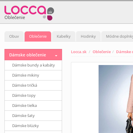
Oblečenie
Obuv
Oblečenie
Kabelky
Hodinky
Módne doplnk
Locca.sk
Oblečenie
Dámske o
Dámske oblečenie
Dámske bundy a kabáty
Dámske mikiny
Dámske tričká
Dámske topy
Dámske tielka
Dámske šaty
Dámske blúzky