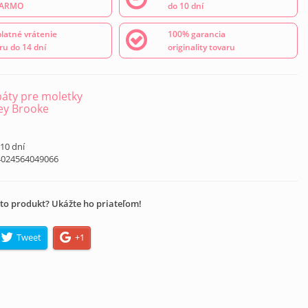
ARMO
do 10 dní
latné vrátenie
100% garancia
ru do 14 dní
originality tovaru
áty pre moletky
ey Brooke
á
 10 dní
4024564049066
to produkt? Ukážte ho priateľom!
Tweet
+1