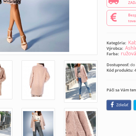
ZAD
Bezp
tova
Kab
Kategória:
Ashl
Výrobca:
ružov
Farba:
Dostupnosť
: do
Kód produktu
:
Páči sa Vám ten
Zdieľať