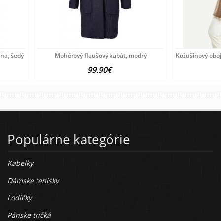
ona, šedý
Mohérový flaušový kabát, modrý
Kožušinový obo
99.90€
Populárne kategórie
Kabelky
Dámske tenisky
Lodičky
Pánske tričká