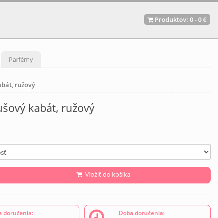
Produktov:
0
-
0 €
Parfémy
abát, ružový
ušový kabát, ružový
Vložiť do košíka
 doručenia:
Doba doručenia: