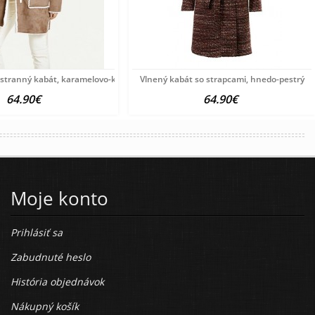
jstranný kabát, karamelovo-krémový
Vlnený kabát so strapcami, hnedo-pestrý
64.90€
64.90€
Moje konto
Prihlásiť sa
Zabudnuté heslo
História objednávok
Nákupný košík