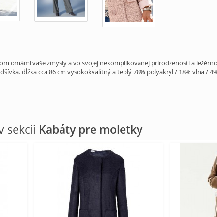
lom omámi vaše zmysly a vo svojej nekomplikovanej prirodzenosti a ležérnos
dšívka. dĺžka cca 86 cm vysokokvalitný a teplý 78% polyakryl / 18% vlna / 4
 sekcii
Kabáty pre moletky