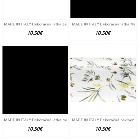
MADE IN ITALY Dekoračná látka Zelená lúka, š. 140 cm Zelená
MADE IN ITALY Dekoračná látka Mašle
10.50€
10.50€
MADE IN ITALY Dekoračná látka mini biele srdiečka na béžovom,
MADE IN ITALY Dekoračná bavlnená lá
10.50€
10.50€