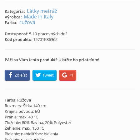
Látky metráž
Kategória:
Made In Italy
Výrobca:
ružová
Farba:
Dostupnosť
: 5-10 pracovných dní
Kód produktu
:
15701K36362
Páči sa Vám tento produkt? Ukážte ho priateľom!
Zdieľať
Tweet
+1
Farba: Ružová
Rozmery: Šírka 140 cm
Krajina pôvodu: EÚ
Pranie: max. 40 °C
Zloženie: 80% Bavlna, 20% Polyester
Žehlenie: max. 150 °C
Bielenie: nebieliť/bez bielenia
Sušenie: nie v sušičke