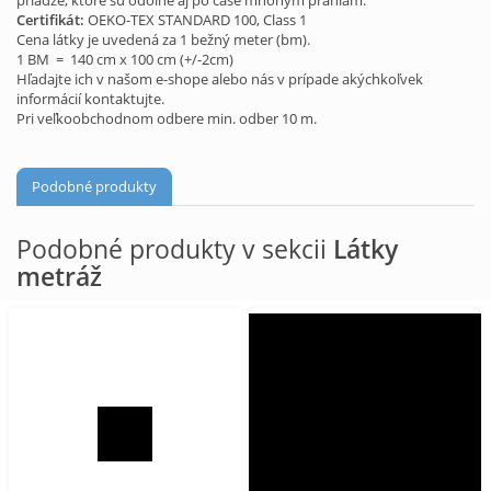
priadze, ktoré sú odolné aj po čase mnohým praniam.
Certifikát:
OEKO-TEX STANDARD 100, Class 1
Cena látky je uvedená za 1 bežný meter (bm).
1 BM = 140 cm x 100 cm (+/-2cm)
Hľadajte ich v našom e-shope alebo nás v prípade akýchkoľvek
informácií kontaktujte.
Pri veľkoobchodnom odbere min. odber 10 m.
Podobné produkty
Podobné produkty v sekcii
Látky
metráž