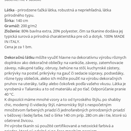
Látka
- prirodzene ťažká látka, robustná a nepriehľadná, látka
prírodného typu.
Šírka:
140 cm
Gramáž:
200 g/m2
Zloženie:
80% bavlna extra, 20% polyester, čím sa tkanine dodáva jej
typická surová a prírodná charakteristika pre oči a dotyk. 100% MADE
IN ITALY.
Cena je za 1 bm.
Dekoračnú látku
môžte využiť hlavne na dekoratívnu výrobu rôznych
doplnkov ako dekoračné obliečky na vankúše, závesy, zatemňovacie
závesy, nákupné tašky, obrusy, behúne na stôl, kuchynské zástery,
prikrývky na posteľ, prikrývky na gauč či sedacie súpravy, podsedáky,
rôzne typy obliečok, alebo ich môžte použiť na výrobu dekoračných
pruhov na uteráky, tašky alebo čokoľvek podľa vašeho vkusu. Látka je
vyrobená v Taliansku a to od materiálu až po tlač. Odporúčanie pranie
40 °C.
K dispozícii máme mnohé vzory a to od tyroského štýlu, po shabby
chic, moderný či vidiecky štýl, námornícky štýl s nespočetným
množstvom farbených priadzí či jednofarebných prirodzených priadzí
v béžovej i šedej farbe, tiež o šírke 140 cm príp. 280 cm ale i tie, ktoré sú
ošetrené živicou.
Pri výrobe tkanín sú použité certifikované a netoxické farbivá a