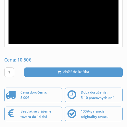
Cena:
10.50
€
Vložiť do košíka
Cena doručenia:
Doba doručenia:
5.00€
5-10 pracovných dní
Bezplatné vrátenie
100% garancia
tovaru do 14 dní
originality tovaru