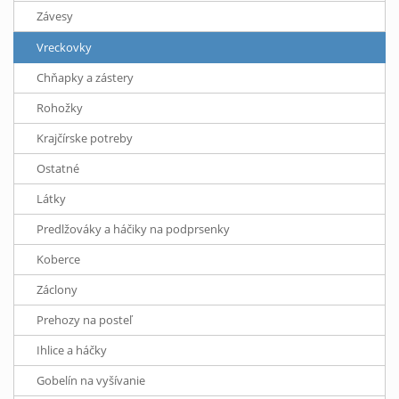
Závesy
Vreckovky
Chňapky a zástery
Rohožky
Krajčírske potreby
Ostatné
Látky
Predlžováky a háčiky na podprsenky
Koberce
Záclony
Prehozy na posteľ
Ihlice a háčky
Gobelín na vyšívanie