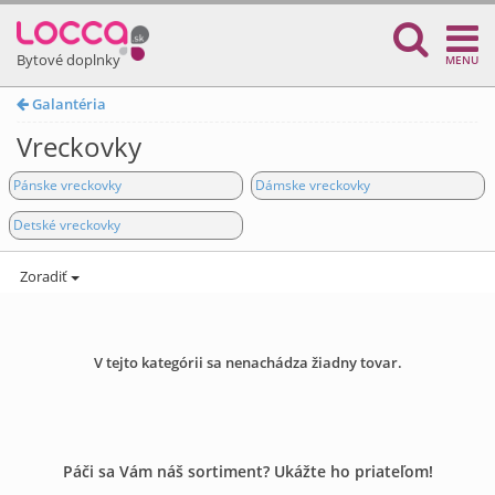
Bytové doplnky
MENU
Galantéria
Vreckovky
Pánske vreckovky
Dámske vreckovky
Detské vreckovky
Zoradiť
V tejto kategórii sa nenachádza žiadny tovar.
Páči sa Vám náš sortiment? Ukážte ho priateľom!