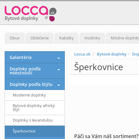
Bytové doplnky
Obuv
Oblečenie
Kabelky
Hodinky
Módne doplnk
Locca.sk
Bytové doplnky
Dop
Galantéria
Šperkovnice
Doplnky podľa
miestnosti
Doplnky podľa štýlu
Moderné doplnky
Bytové doplnky africký
štýl
Doplnky s levanduľou
Šperkovnice
Páči sa Vám náš sortiment?