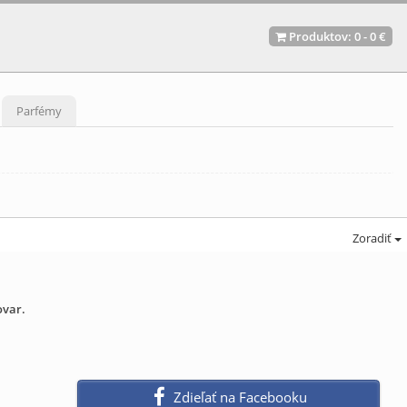
Produktov:
0
-
0 €
Parfémy
Zoradiť
ovar.
Zdieľať na Facebooku