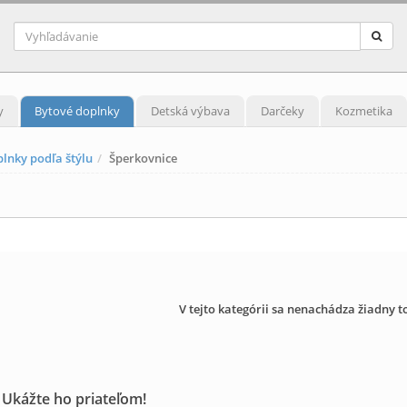
y
Bytové doplnky
Detská výbava
Darčeky
Kozmetika
lnky podľa štýlu
Šperkovnice
V tejto kategórii sa nenachádza žiadny t
 Ukážte ho priateľom!