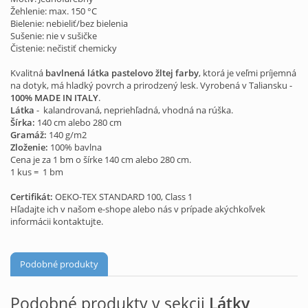
Žehlenie: max. 150 °C
Bielenie: nebieliť/bez bielenia
Sušenie: nie v sušičke
Čistenie: nečistiť chemicky
Kvalitná
bavlnená látka pastelovo žltej farby
, ktorá je veľmi príjemná
na dotyk, má hladký povrch a prirodzený lesk. Vyrobená v Taliansku -
100% MADE IN ITALY
.
Látka
- kalandrovaná, nepriehľadná, vhodná na rúška.
Šírka:
140 cm alebo 280 cm
Gramáž:
140 g/m2
Zloženie:
100% bavlna
Cena je za 1 bm o šírke 140 cm alebo 280 cm.
1 kus = 1 bm
Certifikát:
OEKO-TEX STANDARD 100, Class 1
Hľadajte ich v našom e-shope alebo nás v prípade akýchkoľvek
informácii kontaktujte.
Podobné produkty
Podobné produkty v sekcii
Látky