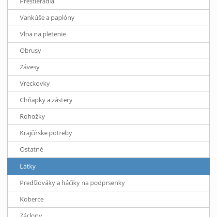
Prestieradlá
Vankúše a paplóny
Vlna na pletenie
Obrusy
Závesy
Vreckovky
Chňapky a zástery
Rohožky
Krajčírske potreby
Ostatné
Látky
Predlžováky a háčiky na podprsenky
Koberce
Záclony