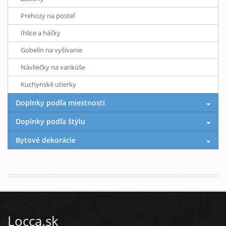
Prehozy na posteľ
Ihlice a háčky
Gobelín na vyšívanie
Návliečky na vankúše
Kuchynské utierky
Doplnky podľa miestnosti
Doplnky podľa štýlu
Bytové dekorácie
Locca.sk