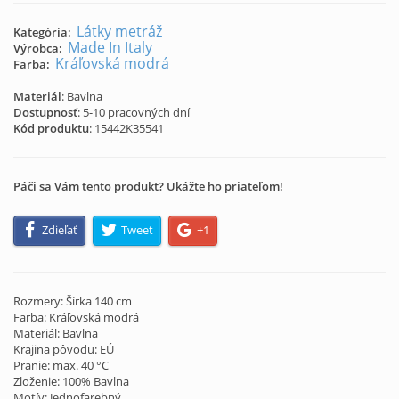
Látky metráž
Kategória:
Made In Italy
Výrobca:
Kráľovská modrá
Farba:
Materiál
: Bavlna
Dostupnosť
: 5-10 pracovných dní
Kód produktu
:
15442K35541
Páči sa Vám tento produkt? Ukážte ho priateľom!
Zdieľať
Tweet
+1
Rozmery: Šírka 140 cm
Farba: Kráľovská modrá
Materiál: Bavlna
Krajina pôvodu: EÚ
Pranie: max. 40 °C
Zloženie: 100% Bavlna
Motív: Jednofarebný