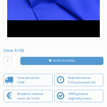
Cena:
6.15
€
Vložiť do košíka
Cena doručenia:
Doba doručenia:
5.00€
5-10 pracovných dní
Bezplatné vrátenie
100% garancia
tovaru do 14 dní
originality tovaru