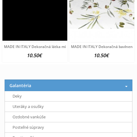
MADE IN ITALY Dekoračná látka mini biele srdiečka na béžovom,
MADE IN ITALY Dekoračná bavlnená lá
10.50€
10.50€
Galantéria
Deky
Uteráky a osušky
Ozdobné vankúše
Posteľné súpravy