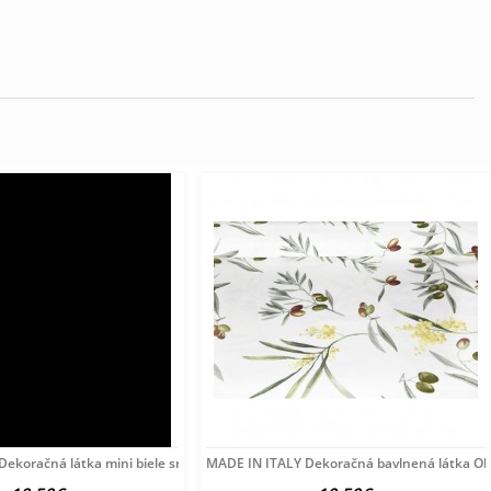
ekoračná látka mini biele srdiečka na béžovom,
MADE IN ITALY Dekoračná bavlnená látka Oli