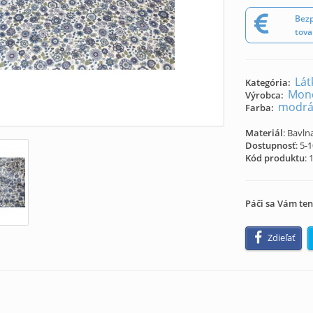
Bezp
tova
Lát
Kategória:
Mond
Výrobca:
modr
Farba:
Materiál
: Bavln
Dostupnosť
: 5-
Kód produktu
:
Páči sa Vám ten
Zdieľať