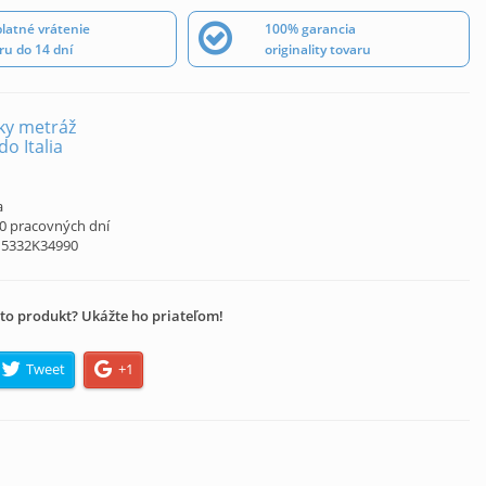
latné vrátenie
100% garancia
ru do 14 dní
originality tovaru
ky metráž
o Italia
á
a
10 pracovných dní
15332K34990
to produkt? Ukážte ho priateľom!
Tweet
+1