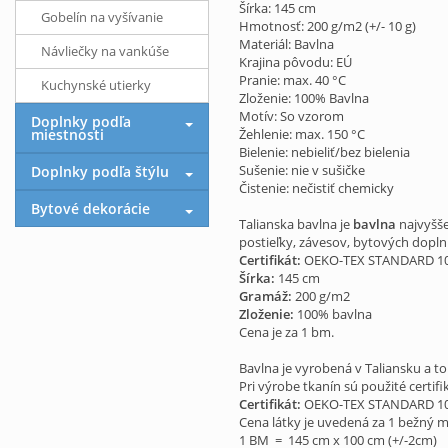
Šírka: 145 cm
Gobelín na vyšívanie
Hmotnosť: 200 g/m2 (+/- 10 g)
Materiál: Bavlna
Návliečky na vankúše
Krajina pôvodu: EÚ
Pranie: max. 40 °C
Kuchynské utierky
Zloženie: 100% Bavlna
Motív: So vzorom
Doplnky podľa
miestnosti
Žehlenie: max. 150 °C
Bielenie: nebieliť/bez bielenia
Sušenie: nie v sušičke
Doplnky podľa štýlu
Čistenie: nečistiť chemicky
Bytové dekorácie
Talianska bavlna je
bavlna
najvyšše
postieľky, závesov, bytových dopln
Certifikát:
OEKO-TEX STANDARD 100
Šírka:
145 cm
Gramáž:
200 g/m2
Zloženie:
100% bavlna
Cena je za 1 bm.
Bavlna je vyrobená v Taliansku a to
Pri výrobe tkanín sú použité certi
Certifikát:
OEKO-TEX STANDARD 100
Cena látky je uvedená za 1 bežný m
1 BM = 145 cm x 100 cm (+/-2cm)