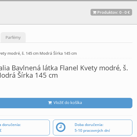
Produktov:
0
-
0 €
Parfémy
vety modré, š. 145 cm Modrá Šírka 145 cm
lia Bavlnená látka Flanel Kvety modré, š.
odrá Šírka 145 cm
Vložiť do košíka
 doručenia:
Doba doručenia:
€
5-10 pracovných dní