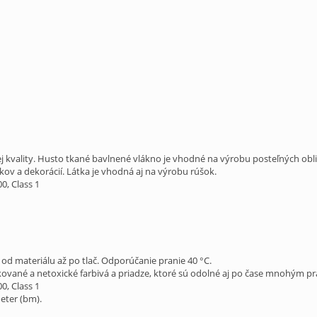
j kvality. Husto tkané bavlnené vlákno je vhodné na výrobu posteľných obli
kov a dekorácií. Látka je vhodná aj na výrobu rúšok.
, Class 1
 od materiálu až po tlač. Odporúčanie pranie 40 °C.
fikované a netoxické farbivá a priadze, ktoré sú odolné aj po čase mnohým p
, Class 1
eter (bm).