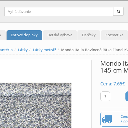
y
Bytové doplnky
Detská výbava
Darčeky
Kozmetika
antéria
Látky
Látky metráž
Mondo Italia Bavlnená látka Flanel K
Mondo Ita
145 cm M
Cena:
7.65
€
Cena
5.00