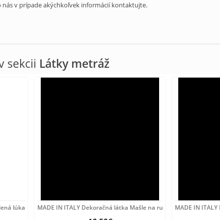
 nás v prípade akýchkoľvek informácií kontaktujte.
 sekcii
Látky metráž
ená lúka, š. 140 cm Zelená
MADE IN ITALY Dekoračná látka Mašle na ružovom, š. 140
MADE IN ITALY D