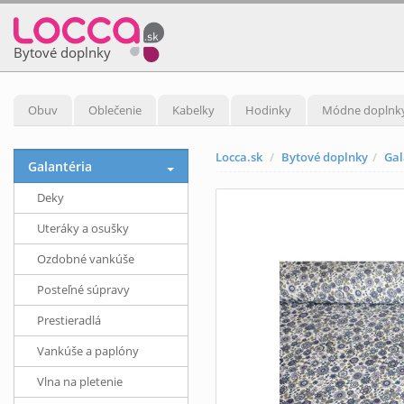
Bytové doplnky
Obuv
Oblečenie
Kabelky
Hodinky
Módne doplnk
Locca.sk
Bytové doplnky
Gal
Galantéria
Deky
Uteráky a osušky
Ozdobné vankúše
Posteľné súpravy
Prestieradlá
Vankúše a paplóny
Vlna na pletenie