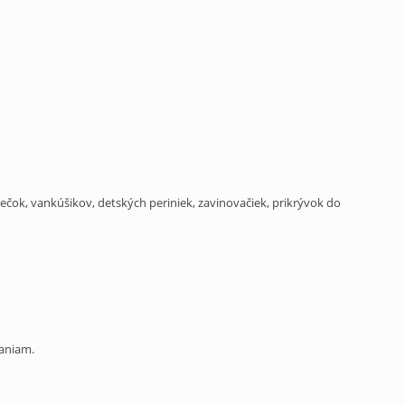
ečok, vankúšikov, detských periniek, zavinovačiek, prikrývok do
raniam.