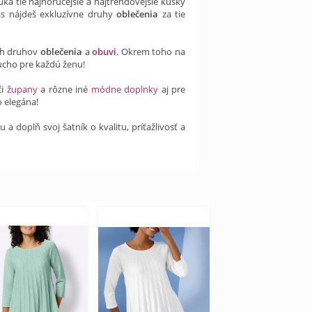
ka tie najhorúcejšie a najtrendovejšie kúsky
s nájdeš exkluzívne druhy
oblečenia
za tie
ch druhov
oblečenia
a
obuvi
. Okrem toho na
ucho pre každú ženu!
či
župany
a rôzne iné
módne doplnky
aj pre
 elegána!
 doplň svoj šatník o kvalitu, príťažlivosť a