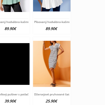
ver
ovaný hodvábno-kašmírový pulóver
Plisovaný hodvábno-kašmírový pulóver
89.90€
89.90€
ion
llový pulóver s potlačou Création
Džersejové pruhované šaty HEINE, bielo-čierne
39.90€
25.90€