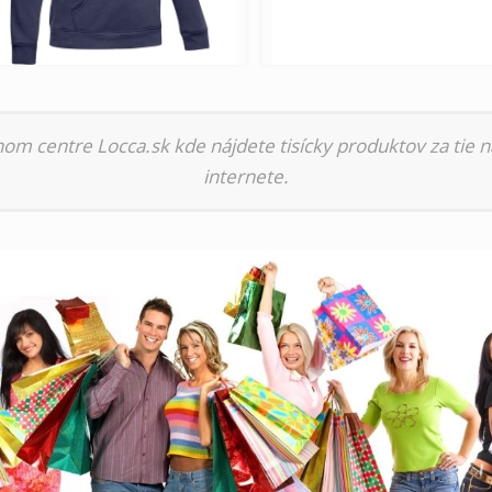
nom centre Locca.sk kde nájdete tisícky produktov za tie n
internete.