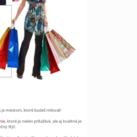
k
je miestom, ktoré budeš milovať!
nie
, ktoré je nielen príťažlivé, ale aj kvalitné je
čný štýl.