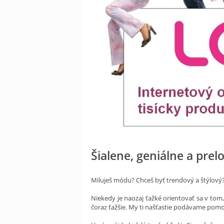
Šialene, geniálne a prel
Miluješ módu? Chceš byť trendový a štýlový
Niekedy je naozaj ťažké orientovať sa v tom,
čoraz ťažšie. My ti našťastie podávame pomoc