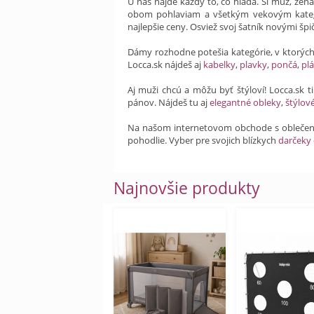
U nás nájde každý to, čo hľadá. Si muž, žen
obom pohlaviam a všetkým vekovým kateg
najlepšie ceny. Osviež svoj šatník novými šp
Dámy rozhodne potešia kategórie, v ktorýc
Locca.sk nájdeš aj
kabelky
,
plavky
,
pončá
,
plá
Aj muži chcú a môžu byť štýloví! Locca.sk 
pánov. Nájdeš tu aj
elegantné obleky
,
štýlov
Na našom internetovom obchode s obleče
pohodlie. Vyber pre svojich blízkych
darčeky
Najnovšie produkty