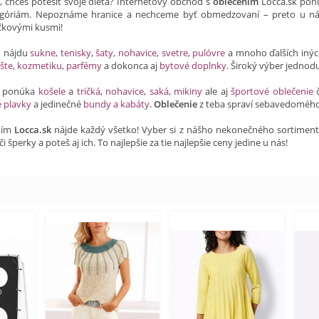
a, chceš potešiť svoje dieťa? Internetový obchod s
oblečením
Locca.sk ponú
óriám. Nepoznáme hranice a nechceme byť obmedzovaní – preto u ná
ičkovými kusmi!
h nájdu
sukne
,
tenisky
,
šaty
,
nohavice
,
svetre
,
pulóvre
a mnoho ďalších iný
šte
,
kozmetiku
,
parfémy
a dokonca aj
bytové doplnky
. Široký výber jednod
ti ponúka
košele
a
tričká
,
nohavice
,
saká
,
mikiny
ale aj
športové oblečenie
é plavky
a jedinečné
bundy a kabáty
.
Oblečenie
z teba spraví sebavedomého
ním
Locca.sk
nájde každý všetko! Vyber si z nášho nekonečného sortimentu a
či šperky a poteš aj ich. To najlepšie za tie najlepšie ceny jedine u nás!