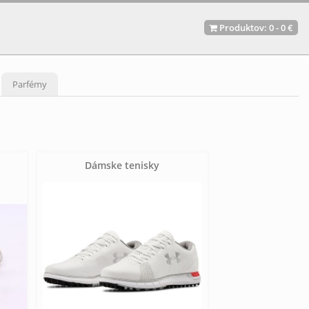
Produktov:
0
-
0 €
Parfémy
Dámske tenisky