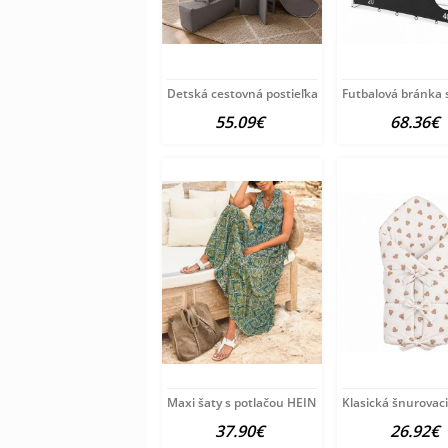
Detská cestovná postieľka Milly Mally
Futbalová bránka 
55.09€
68.36€
Maxi šaty s potlačou HEINE, modro-zeleno-žlté
Klasická šnurovac
37.90€
26.92€