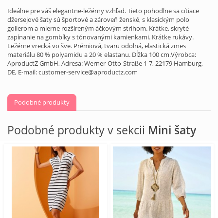
Ideálne pre váš elegantne-ležérny vzhľad. Tieto pohodlne sa cítiace
džersejové šaty sú športové a zároveň ženské, s klasickým polo
golierom a mierne rozšíreným áčkovým strihom. Krátke, skryté
zapínanie na gombíky s tónovanými kamienkami. Krátke rukávy.
Ležérne vrecká vo šve. Prémiová, tvaru odolná, elastická zmes
materiálu 80 % polyamidu a 20 % elastanu. Dĺžka 100 cm.Výrobca:
AproductZ GmbH, Adresa: Werner-Otto-Straße 1-7, 22179 Hamburg,
DE, E-mail: customer-service@aproductz.com
Podobné produkty
Podobné produkty v sekcii
Mini šaty