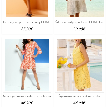
Džersejové pruhované šaty HEINE, bielo-čierne
Šifónové šaty s potlačou HEINE, krém
25.90€
39.90€
Šaty s potlačou a volánmi HEINE, oranžovo-krémová
Čipkované šaty Création L, žlté
46.90€
46.90€