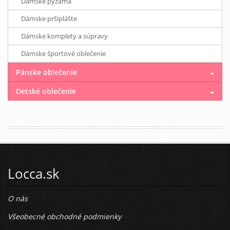
Dámske pyžamá
Dámske pršiplášte
Dámske komplety a súpravy
Dámske športové oblečenie
Pánske oblečenie
Detské oblečenie
Locca.sk
O nás
Všeobecné obchodné podmienky