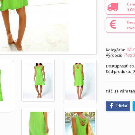
Cena
3.00
Bezp
tova
Min
Kategória:
Past
Výrobca:
Dostupnosť
: do
Kód produktu
:
Páči sa Vám ten
Zdieľať