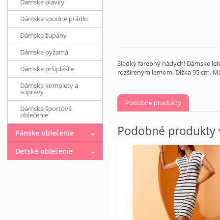
Dámske plavky
Dámske spodné prádlo
Dámske župany
Dámske pyžamá
Sladký farebný nádych! Dámske letn
Dámske pršiplášte
rozšíreným lemom. Dĺžka 95 cm. Mä
Dámske komplety a
súpravy
Podobné produkty
Dámske športové
oblečenie
Podobné produkty v
Pánske oblečenie
Detské oblečenie