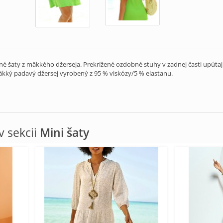
é šaty z mäkkého džerseja. Prekrížené ozdobné stuhy v zadnej časti upútajú 
kký padavý džersej vyrobený z 95 % viskózy/5 % elastanu.
 sekcii
Mini šaty