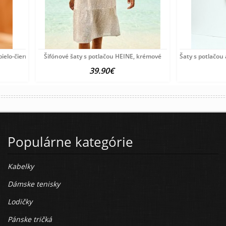
ielo-čierne
Šifónové šaty s potlačou HEINE, krémové
Šaty s potlačou
39.90€
Populárne kategórie
Kabelky
Dámske tenisky
Lodičky
Pánske tričká