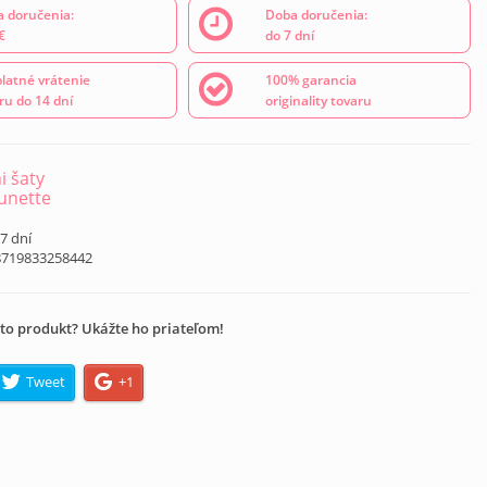
 doručenia:
Doba doručenia:
€
do 7 dní
latné vrátenie
100% garancia
ru do 14 dní
originality tovaru
i šaty
unette
 7 dní
8719833258442
to produkt? Ukážte ho priateľom!
Tweet
+1