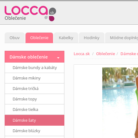
Oblečenie
Obuv
Oblečenie
Kabelky
Hodinky
Módne doplnk
Locca.sk
Oblečenie
Dámske o
Dámske oblečenie
Dámske bundy a kabáty
Dámske mikiny
Dámske tričká
Dámske topy
Dámske tielka
Dámske šaty
Dámske blúzky