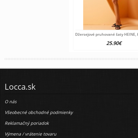
Džersejové pruhované šaty HEINE, b
25.90€
Locca.sk
O nás
Všeobecné obchodné podmienky
Reklamačný poriadok
Výmena / vrátenie tovaru