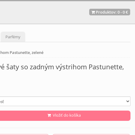
Produktov:
0
-
0 €
Parfémy
ihom Pastunette, zelené
vé šaty so zadným výstrihom Pastunette,
Vložiť do košíka