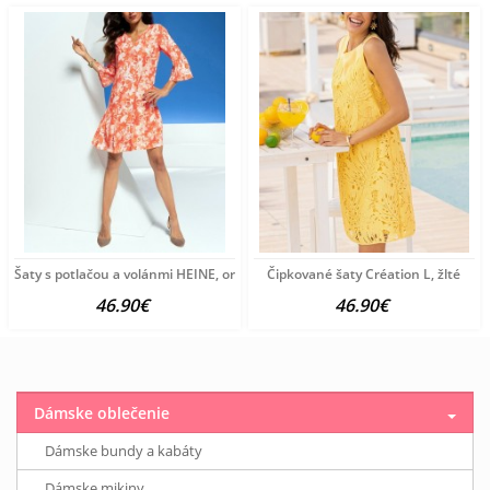
Šaty s potlačou a volánmi HEINE, oranžovo-krémová
Čipkované šaty Création L, žlté
46.90€
46.90€
Dámske oblečenie
Dámske bundy a kabáty
Dámske mikiny