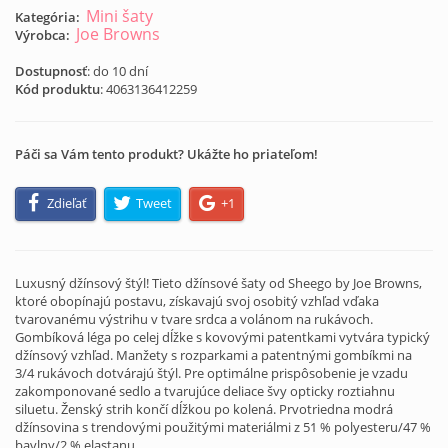
Mini šaty
Kategória:
Joe Browns
Výrobca:
Dostupnosť
: do 10 dní
Kód produktu
:
4063136412259
Páči sa Vám tento produkt? Ukážte ho priateľom!
Zdieľať
Tweet
+1
Luxusný džínsový štýl! Tieto džínsové šaty od Sheego by Joe Browns,
ktoré obopínajú postavu, získavajú svoj osobitý vzhľad vďaka
tvarovanému výstrihu v tvare srdca a volánom na rukávoch.
Gombíková léga po celej dĺžke s kovovými patentkami vytvára typický
džínsový vzhľad. Manžety s rozparkami a patentnými gombíkmi na
3/4 rukávoch dotvárajú štýl. Pre optimálne prispôsobenie je vzadu
zakomponované sedlo a tvarujúce deliace švy opticky roztiahnu
siluetu. Ženský strih končí dĺžkou po kolená. Prvotriedna modrá
džínsovina s trendovými použitými materiálmi z 51 % polyesteru/47 %
bavlny/2 % elastanu.