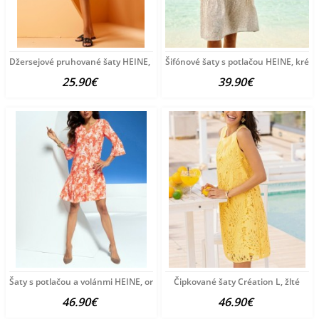
Džersejové pruhované šaty HEINE, bielo-čierne
Šifónové šaty s potlačou HEINE, krém
25.90€
39.90€
Šaty s potlačou a volánmi HEINE, oranžovo-krémová
Čipkované šaty Création L, žlté
46.90€
46.90€