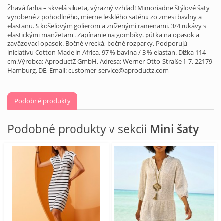
Žhavá farba – skvelá silueta, výrazný vzhľad! Mimoriadne štýlové šaty
vyrobené z pohodlného, ​​mierne lesklého saténu zo zmesi bavlny a
elastanu. S košeľovým golierom a zníženými ramenami. 3/4 rukávy s
elastickými manžetami. Zapínanie na gombíky, pútka na opasok a
zaväzovací opasok. Bočné vrecká, bočné rozparky. Podporujú
iniciatívu Cotton Made in Africa. 97 % bavlna / 3 % elastan. Dĺžka 114
cm.Výrobca: AproductZ GmbH, Adresa: Werner-Otto-Straße 1-7, 22179
Hamburg, DE, Email: customer-service@aproductz.com
Podobné produkty
Podobné produkty v sekcii
Mini šaty