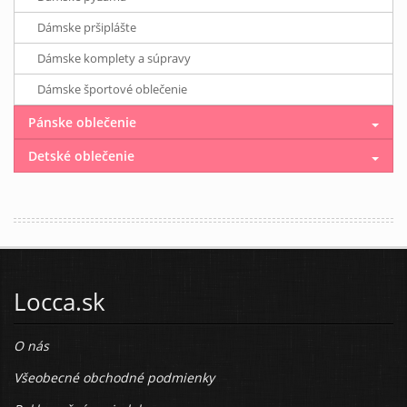
Dámske pršiplášte
Dámske komplety a súpravy
Dámske športové oblečenie
Pánske oblečenie
Detské oblečenie
Locca.sk
O nás
Všeobecné obchodné podmienky