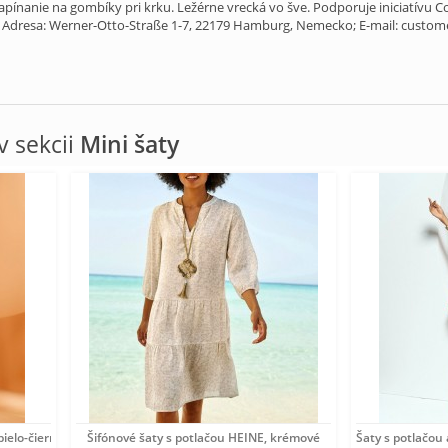
ínanie na gombíky pri krku. Ležérne vrecká vo šve. Podporuje iniciatívu Co
Adresa: Werner-Otto-Straße 1-7, 22179 Hamburg, Nemecko; E-mail: custo
 sekcii
Mini šaty
ielo-čierne
Šifónové šaty s potlačou HEINE, krémové
Šaty s potlačou