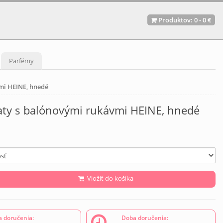
Produktov:
0
-
0 €
Parfémy
mi HEINE, hnedé
aty s balónovými rukávmi HEINE, hnedé
Vložiť do košíka
 doručenia:
Doba doručenia: