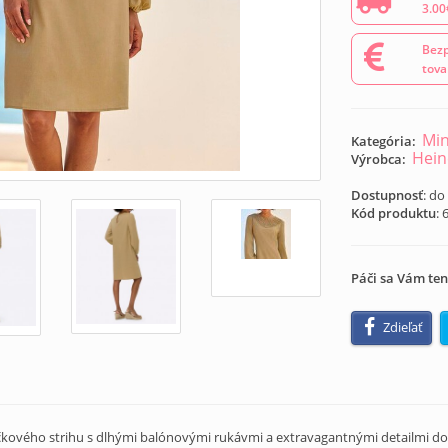
3.00
Bezp
tova
Min
Kategória:
Hein
Výrobca:
Dostupnosť
: do
Kód produktu
:
Páči sa Vám ten
Zdieľať
áčkového strihu s dlhými balónovými rukávmi a extravagantnými detailmi do