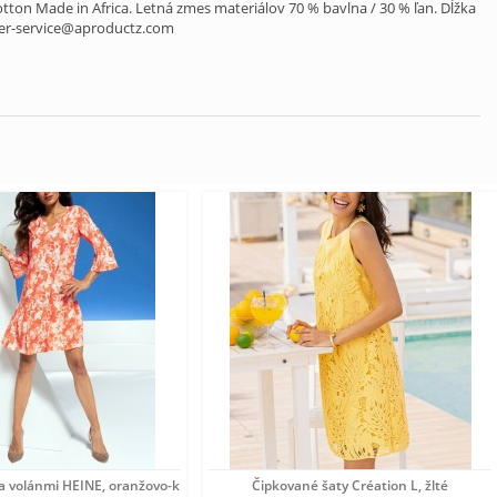
tton Made in Africa. Letná zmes materiálov 70 % bavlna / 30 % ľan. Dĺžka
mer-service@aproductz.com
 a volánmi HEINE, oranžovo-krémová
Čipkované šaty Création L, žlté