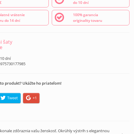
€
do 10 dní
latné vrátenie
100% garancia
ru do 14 dní
originality tovaru
i šaty
e
 10 dní
6975730177985
to produkt? Ukážte ho priateľom!
Tweet
+1
konale zdôraznia vašu ženskosť. Okrúhly výstrih s elegantnou