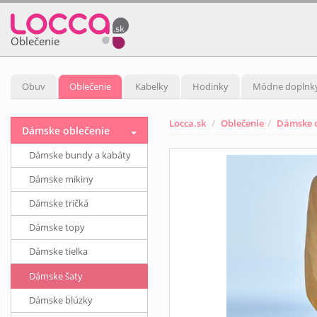
Oblečenie
Obuv
Oblečenie
Kabelky
Hodinky
Módne doplnk
Locca.sk
Oblečenie
Dámske o
Dámske oblečenie
Dámske bundy a kabáty
Dámske mikiny
Dámske tričká
Dámske topy
Dámske tielka
Dámske šaty
Dámske blúzky