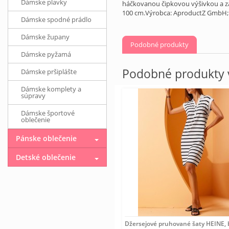
Dámske plavky
háčkovanou čipkovou výšivkou a zap
100 cm.Výrobca: AproductZ GmbH; 
Dámske spodné prádlo
Dámske župany
Podobné produkty
Dámske pyžamá
Podobné produkty v
Dámske pršiplášte
Dámske komplety a
súpravy
Dámske športové
oblečenie
Pánske oblečenie
Detské oblečenie
Džersejové pruhované šaty HEINE, b