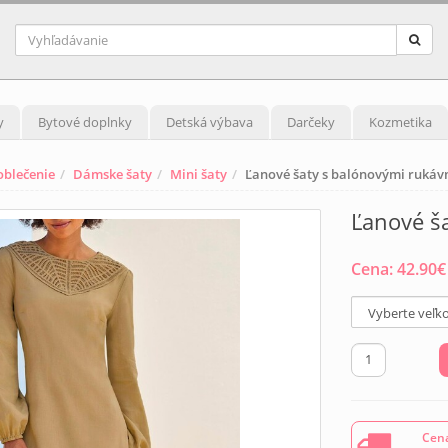
y
Bytové doplnky
Detská výbava
Darčeky
Kozmetika
blečenie
Dámske šaty
Mini šaty
Ľanové šaty s balónovými rukáv
Ľanové š
Cena:
42.90
€
Cena