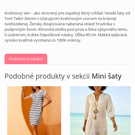
Kvetinový sen – ako stvorený pre úspešný letný vzhľad. Veselé šaty od
Tom Tailor Denim s očarujúcim kvetinovým vzorom na krásnej
svetlozelenej. Žensky dizajnovaná naberaná oblasť hrudníka s
podprsným švom. Klinovitá vložka pod prsia a šírka výkyvného lemu.
S uzáverom, krátke čiapočkové rukávy. Dĺžka 90 cm. Mäkká splývavá,
vysoko kvalitná vyrobená zo 100% viskózy.
Podobné produkty
Podobné produkty v sekcii
Mini šaty