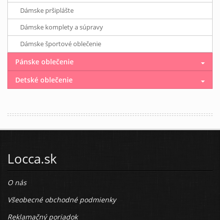
Dámske pršiplášte
Dámske komplety a súpravy
Dámske športové oblečenie
Pánske oblečenie
Detské oblečenie
Locca.sk
O nás
Všeobecné obchodné podmienky
Reklamačný poriadok