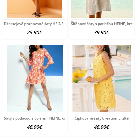
Džersejové pruhované šaty HEINE, bielo-čierne
Šifónové šaty s potlačou HEINE, krém
25.90€
39.90€
Šaty s potlačou a volánmi HEINE, oranžovo-krémová
Čipkované šaty Création L, žlté
46.90€
46.90€