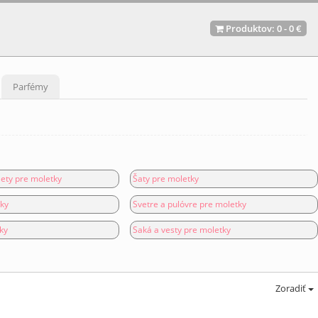
Produktov:
0
-
0 €
Parfémy
ety pre moletky
Šaty pre moletky
tky
Svetre a pulóvre pre moletky
ky
Saká a vesty pre moletky
Zoradiť