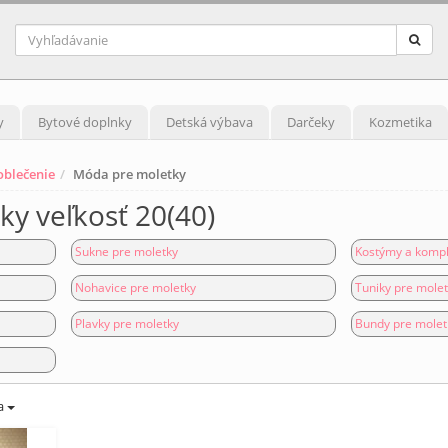
y
Bytové doplnky
Detská výbava
Darčeky
Kozmetika
blečenie
Móda pre moletky
y veľkosť 20(40)
Sukne pre moletky
Kostýmy a kompl
Nohavice pre moletky
Tuniky pre mole
Plavky pre moletky
Bundy pre molet
a