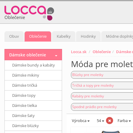
Oblečenie
Obuv
Oblečenie
Kabelky
Hodinky
Módne doplnk
Locca.sk
Oblečenie
Dámske o
Dámske oblečenie
Móda pre moletk
Dámske bundy a kabáty
Blúzky pre moletky
Dámske mikiny
Dámske tričká
Tričká a topy pre moletky
Dámske topy
Kabáty pre moletky
Dámske tielka
Spodné prádlo pre moletky
Dámske šaty
Výrobca
54
Farba
Dámske blúzky