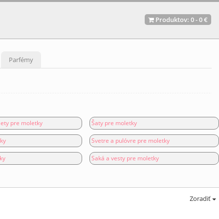
Produktov:
0
-
0 €
Parfémy
ety pre moletky
Šaty pre moletky
tky
Svetre a pulóvre pre moletky
ky
Saká a vesty pre moletky
Zoradiť