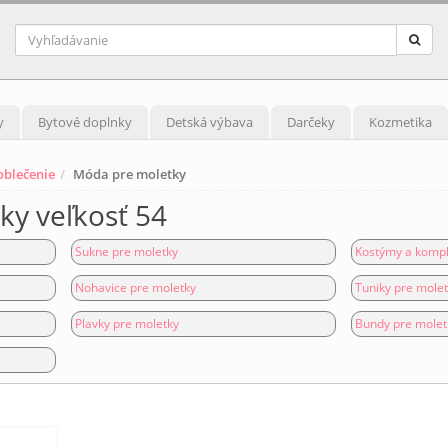
y
Bytové doplnky
Detská výbava
Darčeky
Kozmetika
blečenie
Móda pre moletky
y veľkosť 54
Sukne pre moletky
Kostýmy a kompl
Nohavice pre moletky
Tuniky pre mole
Plavky pre moletky
Bundy pre molet