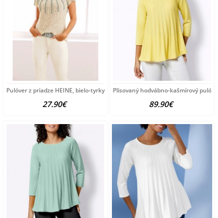
Pulóver z priadze HEINE, bielo-tyrkysový
Plisovaný hodvábno-kašmírový pulóve
27.90€
89.90€