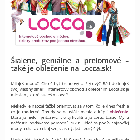
Šialene, geniálne a prelomové –
také je oblečenie na Locca.sk!
Miluješ módu? Chceš byť trendový a štýlový? Rád definuješ
svoj vlastný smer? Internetový obchod s oblečením
Locca.sk
je
miestom, ktoré budeš milovať!
Niekedy je naozaj ťažké orientovať sa v tom, čo je dnes fresh a
čo je moderné. Trendy sa neustále menia a kúpiť
oblečenie
,
ktoré je nielen príťažlivé, ale aj kvalitné je čoraz ťažšie. My ti
našťastie podávame pomocnú ruku! Obleč sa podľa najnovšej
módy a charakterizuj svoj vlastný, jedinečný štýl.
U nás nájde každý to, čo hľadá. Si muž, žena, chceš potešiť svoje