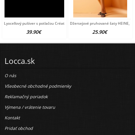
Lyocellový pulóver s potlačou Création
Džersejové pruhované šaty HEINE, bie
39.90€
25.90€
Locca.sk
O nás
Všeobecné obchodné podmienky
Reklamačný poriadok
Výmena / vrátenie tovaru
Kontakt
Pridať obchod