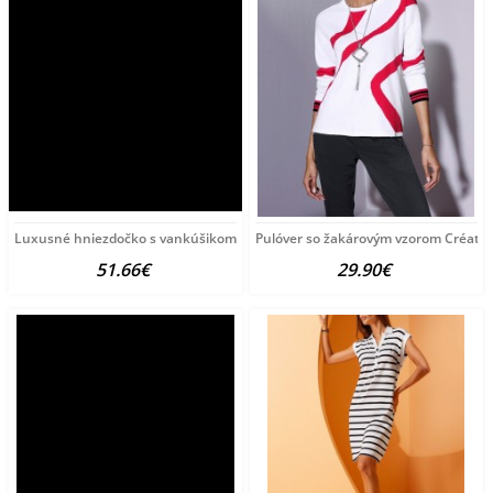
Luxusné hniezdočko s vankúšikom a perinkou
Pulóver so žakárovým vzorom Créatio
51.66€
29.90€