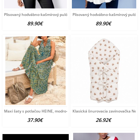
Plisovaný hodvábno-kašmírový pulóver
Plisovaný hodvábno-kašmírový pulóve
89.90€
89.90€
Maxi šaty s potlačou HEINE, modro-zeleno-žlté
Klasická šnurovacia zavinovačka New
37.90€
26.92€