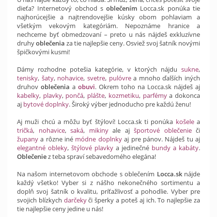
dieťa? Internetový obchod s
oblečením
Locca.sk ponúka tie
najhorúcejšie a najtrendovejšie kúsky obom pohlaviam a
všetkým vekovým kategóriám. Nepoznáme hranice a
nechceme byť obmedzovaní – preto u nás nájdeš exkluzívne
druhy
oblečenia
za tie najlepšie ceny. Osviež svoj šatník novými
špičkovými kusmi!
Dámy rozhodne potešia kategórie, v ktorých nájdu
sukne
,
tenisky
,
šaty
,
nohavice
,
svetre
,
pulóvre
a mnoho ďalších iných
druhov
oblečenia
a
obuvi
. Okrem toho na Locca.sk nájdeš aj
kabelky
,
plavky
,
pončá
,
plášte
,
kozmetiku
,
parfémy
a dokonca
aj
bytové doplnky
. Široký výber jednoducho pre každú ženu!
Aj muži chcú a môžu byť štýloví! Locca.sk ti ponúka
košele
a
tričká
,
nohavice
,
saká
,
mikiny
ale aj
športové oblečenie
či
župany
a rôzne iné
módne doplnky
aj pre pánov. Nájdeš tu aj
elegantné obleky
,
štýlové plavky
a jedinečné
bundy a kabáty
.
Oblečenie
z teba spraví sebavedomého elegána!
Na našom internetovom obchode s oblečením
Locca.sk
nájde
každý všetko! Vyber si z nášho nekonečného sortimentu a
doplň svoj šatník o kvalitu, príťažlivosť a pohodlie. Vyber pre
svojich blízkych
darčeky
či šperky a poteš aj ich. To najlepšie za
tie najlepšie ceny jedine u nás!