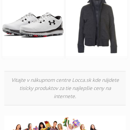
Vitajte v nákupnom centre Locca.sk kde nájdete
tisícky produktov za tie najlepšie ceny na
internete.