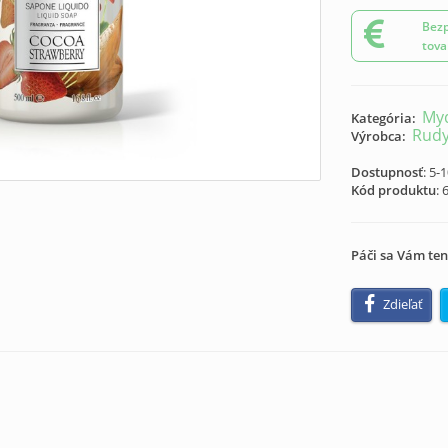
Bezp
tova
My
Kategória:
Rudy
Výrobca:
Dostupnosť
: 5-
Kód produktu
:
Páči sa Vám ten
Zdieľať