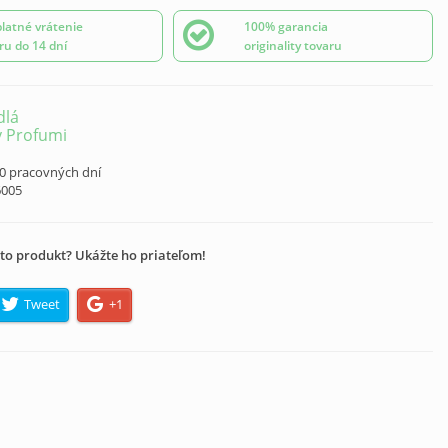
latné vrátenie
100% garancia
ru do 14 dní
originality tovaru
dlá
 Profumi
10 pracovných dní
6005
to produkt? Ukážte ho priateľom!
Tweet
+1