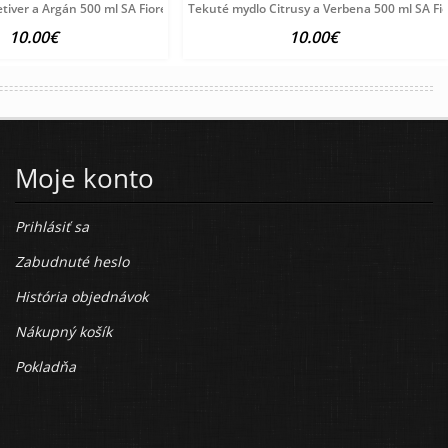
tiver a Argán 500 ml SA Fiorentino
Tekuté mydlo Citrusy a Verbena 500 ml SA Fi
10.00€
10.00€
Moje konto
Prihlásiť sa
Zabudnuté heslo
História objednávok
Nákupný košík
Pokladňa