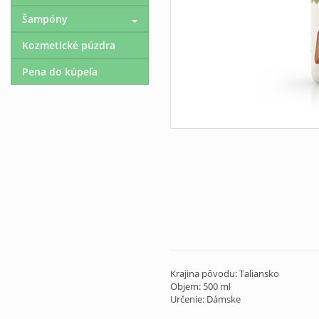
Šampóny
Kozmetické púzdra
Pena do kúpeľa
Krajina pôvodu: Taliansko
Objem: 500 ml
Určenie: Dámske