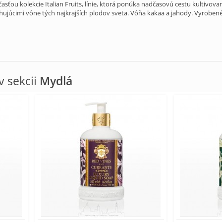
časťou kolekcie Italian Fruits, línie, ktorá ponúka nadčasovú cestu kultiv
ujúcimi vône tých najkrajších plodov sveta. Vôňa kakaa a jahody. Vyrobené
 sekcii
Mydlá