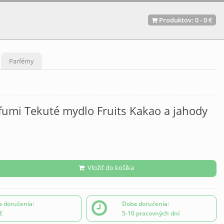
Produktov:
0
-
0 €
Parfémy
fumi Tekuté mydlo Fruits Kakao a jahody
Vložiť do košíka
 doručenia:
Doba doručenia:
€
5-10 pracovných dní