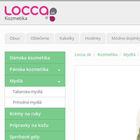
Kozmetika
Obuv
Oblečenie
Kabelky
Hodinky
Módne doplnk
Locca.sk
Kozmetika
Mydlá
Dámska kozmetika
Pánska kozmetika
Mydlá
Talianske mydlá
Prírodné mydlá
Krémy na ruky
Prípravky na kožu
Sprchové gély