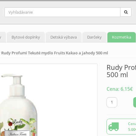
y
Bytové doplnky
Detská výbava
Darčeky
Kozmetika
Rudy Profumi Tekuté mydlo Fruits Kakao a jahody 500 ml
Rudy Pro
500 ml
Cena:
6.15
€
Cena
5.00