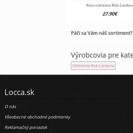
Káro nohavice Rick Cardon
27.90€
Páči sa Vám náš sortiment?
Výrobcovia pre kat
Oblečenie Rick Cardona
Locca.sk
O nás
Všeobecné obchodné podmienky
Reklamačný poriadok