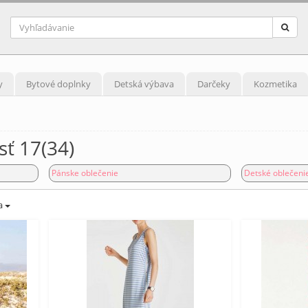
y
Bytové doplnky
Detská výbava
Darčeky
Kozmetika
sť 17(34)
Pánske oblečenie
Detské oblečeni
a