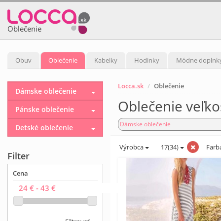
Oblečenie
Obuv
Oblečenie
Kabelky
Hodinky
Módne doplnk
Locca.sk
Oblečenie
Dámske oblečenie
Oblečenie veľko
Pánske oblečenie
Dámske oblečenie
Detské oblečenie
Výrobca
17(34)
Farb
Filter
Cena