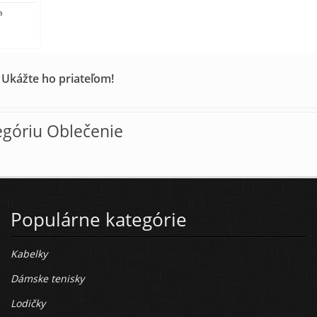
a
 Ukážte ho priateľom!
egóriu Oblečenie
Populárne kategórie
Kabelky
Dámske tenisky
Lodičky