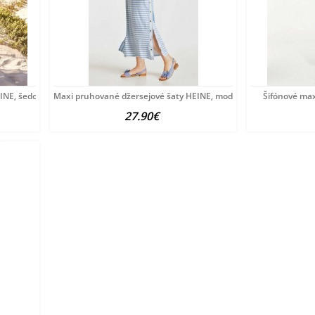
NE, šedo-biele
Maxi pruhované džersejové šaty HEINE, modro-biele
Šifónové max
27.90€