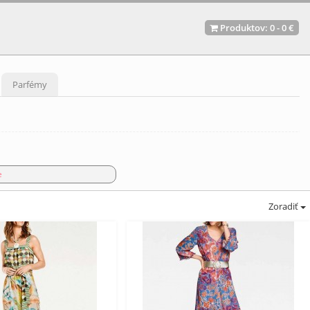
Produktov:
0
-
0 €
Parfémy
e
Zoradiť