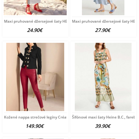
Maxi pruhované džersejové šaty HEINE, šedo-biele
Maxi pruhované džersejové šaty HEIN
24.90€
27.90€
Kožené nappa strečové legíny Création L, červené
Šifónové maxi šaty Heine B.C., farebn
149.90€
39.90€