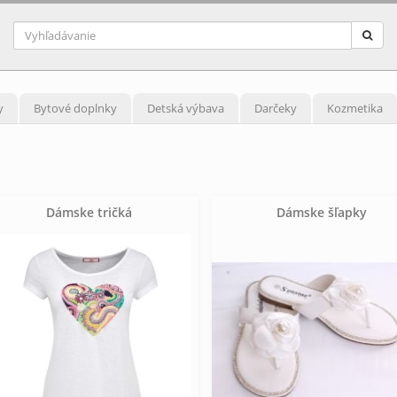
y
Bytové doplnky
Detská výbava
Darčeky
Kozmetika
Dámske tričká
Dámske šľapky