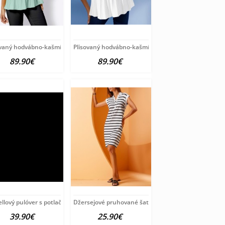
ver
ovaný hodvábno-kašmírový pulóver
Plisovaný hodvábno-kašmírový pulóver
89.90€
89.90€
ion
llový pulóver s potlačou Création
Džersejové pruhované šaty HEINE, bielo-čierne
39.90€
25.90€