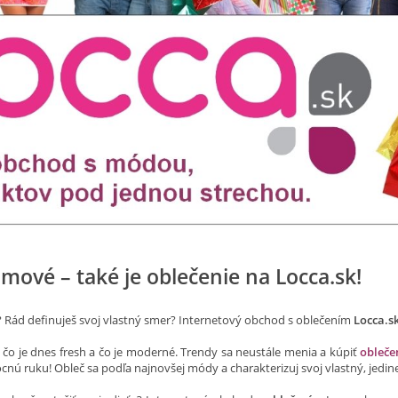
omové – také je oblečenie na Locca.sk!
? Rád definuješ svoj vlastný smer? Internetový obchod s oblečením
Locca.s
 čo je dnes fresh a čo je moderné. Trendy sa neustále menia a kúpiť
obleče
nú ruku! Obleč sa podľa najnovšej módy a charakterizuj svoj vlastný, jedine