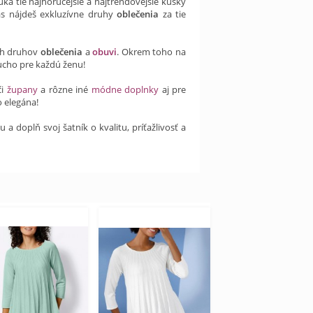
ka tie najhorúcejšie a najtrendovejšie kúsky
s nájdeš exkluzívne druhy
oblečenia
za tie
ch druhov
oblečenia
a
obuvi
. Okrem toho na
ucho pre každú ženu!
či
župany
a rôzne iné
módne doplnky
aj pre
 elegána!
 doplň svoj šatník o kvalitu, príťažlivosť a