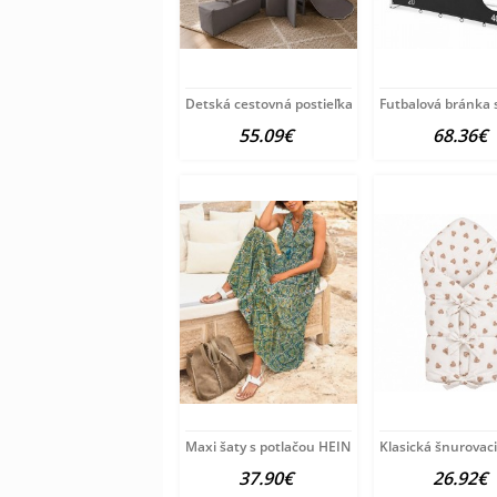
Detská cestovná postieľka Milly Mally
Futbalová bránka 
55.09€
68.36€
Maxi šaty s potlačou HEINE, modro-zeleno-žlté
Klasická šnurovac
37.90€
26.92€