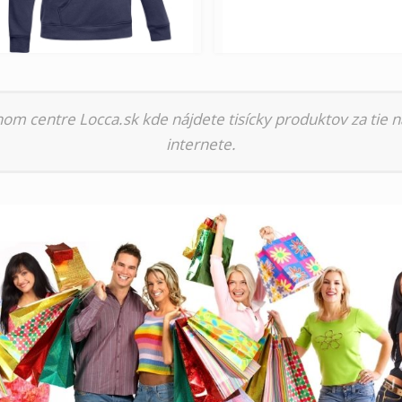
nom centre Locca.sk kde nájdete tisícky produktov za tie n
internete.