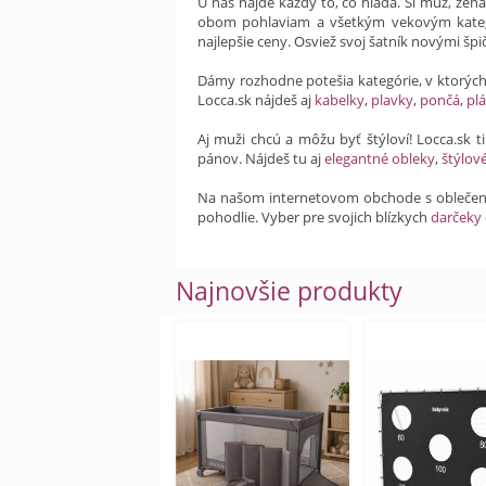
U nás nájde každý to, čo hľadá. Si muž, žen
obom pohlaviam a všetkým vekovým kateg
najlepšie ceny. Osviež svoj šatník novými šp
Dámy rozhodne potešia kategórie, v ktorýc
Locca.sk nájdeš aj
kabelky
,
plavky
,
pončá
,
plá
Aj muži chcú a môžu byť štýloví! Locca.sk 
pánov. Nájdeš tu aj
elegantné obleky
,
štýlov
Na našom internetovom obchode s obleče
pohodlie. Vyber pre svojich blízkych
darčeky
Najnovšie produkty