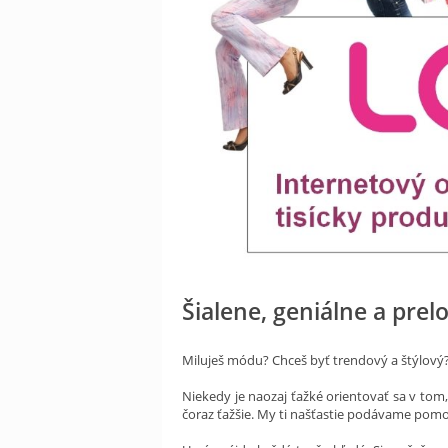
Šialene, geniálne a prel
Miluješ módu? Chceš byť trendový a štýlový
Niekedy je naozaj ťažké orientovať sa v tom,
čoraz ťažšie. My ti našťastie podávame pomoc