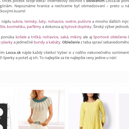
a, chceš potešiť svoje dieťa? Internetový obchod s
oblečením
Locca.sk ponú
óriám. Nepoznáme hranice a nechceme byť obmedzovaní – preto u ná
ičkovými kusmi!
h nájdu
sukne
,
tenisky
,
šaty
,
nohavice
,
svetre
,
pulóvre
a mnoho ďalších iný
šte
,
kozmetiku
,
parfémy
a dokonca aj
bytové doplnky
. Široký výber jednod
ti ponúka
košele
a
tričká
,
nohavice
,
saká
,
mikiny
ale aj
športové oblečenie
é plavky
a jedinečné
bundy a kabáty
.
Oblečenie
z teba spraví sebavedomého
ním
Locca.sk
nájde každý všetko! Vyber si z nášho nekonečného sortimentu a
či šperky a poteš aj ich. To najlepšie za tie najlepšie ceny jedine u nás!