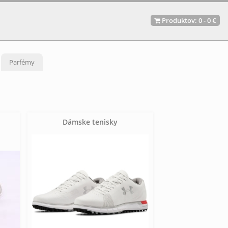
Produktov:
0
-
0 €
Parfémy
Dámske tenisky