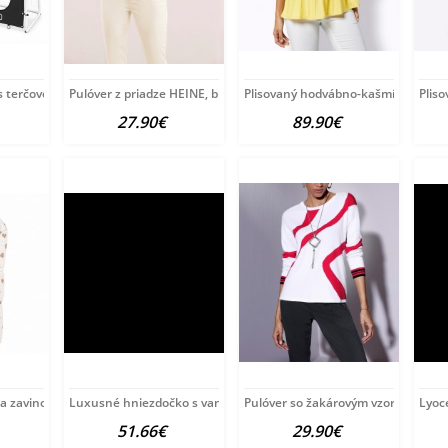
s terčovou plachtou Baby
Pulóver z priadze HEINE, bielo-tyrkysový
Plisovaný hodvábno-kašmírový puló
Plis
27.90€
89.90€
ia zavinovačka New Baby
Luxusné hniezdočko s vankúšikom a perinkou
Pulóver so žakárovým vzorom Créat
Lyoce
51.66€
29.90€