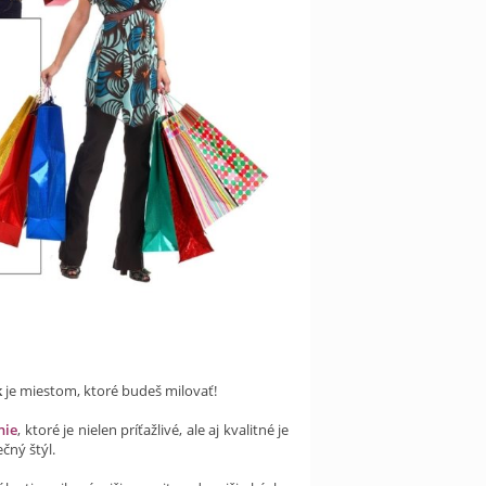
k
je miestom, ktoré budeš milovať!
nie
, ktoré je nielen príťažlivé, ale aj kvalitné je
čný štýl.