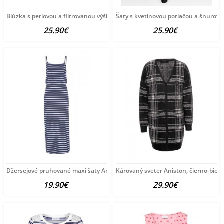
Blúzka s perlovou a flitrovanou výšivkou Aniston, olivová
Šaty s kvetinovou potlačou a šnurova
25.90€
25.90€
Džersejové pruhované maxi šaty Aniston, modro-biele
Károvaný sveter Aniston, čierno-biely
19.90€
29.90€