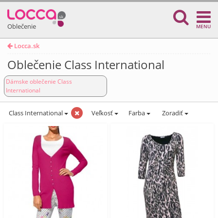
Oblečenie
MENU
Locca.sk
Oblečenie Class International
Dámske oblečenie Class
International
Class International
Veľkosť
Farba
Zoradiť