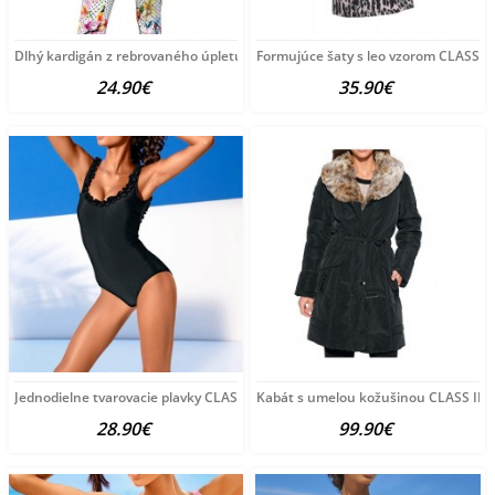
Dlhý kardigán z rebrovaného úpletu CLASS INTERNATIONAL,
Formujúce šaty s leo vzorom CLASS 
24.90€
35.90€
Jednodielne tvarovacie plavky CLASS INTERNATIONAL, čierne
Kabát s umelou kožušinou CLASS IN
28.90€
99.90€