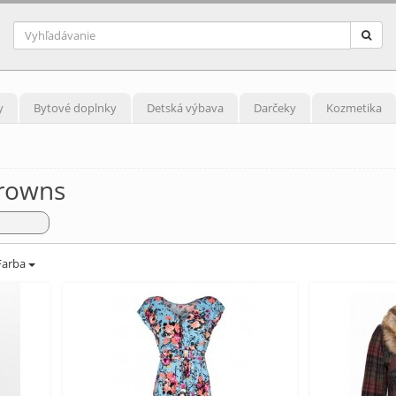
y
Bytové doplnky
Detská výbava
Darčeky
Kozmetika
Browns
Farba