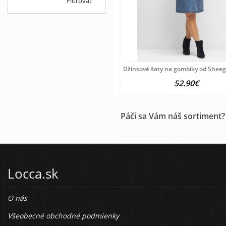
Filtrovať
Džínsové šaty na gombíky od Sheeg
52.90€
Páči sa Vám náš sortiment?
Locca.sk
O nás
Všeobecné obchodné podmienky