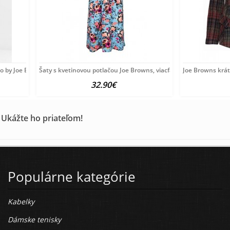
o by Joe Browns, modré
Šaty s kvetinovou potlačou Joe Browns, viacfarebné
Joe Browns krát
32.90€
 Ukážte ho priateľom!
Populárne kategórie
Kabelky
Dámske tenisky