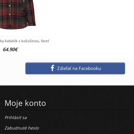
ky kabátik s kožušinou, farebná
64.90€
Zdieľať na Facebooku
Moje konto
Prihlásiť sa
Zabudnuté heslo