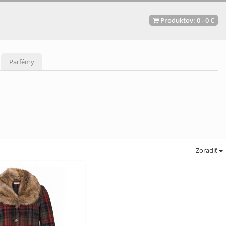
Produktov:
0
-
0 €
Parfémy
Zoradiť