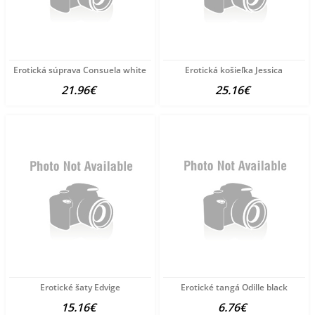
Erotická súprava Consuela white
Erotická košieľka Jessica
21.96€
25.16€
Erotické šaty Edvige
Erotické tangá Odille black
15.16€
6.76€