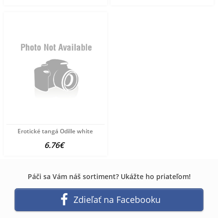
Erotické tangá Odille white
6.76€
Páči sa Vám náš sortiment? Ukážte ho priateľom!
Zdieľať na Facebooku