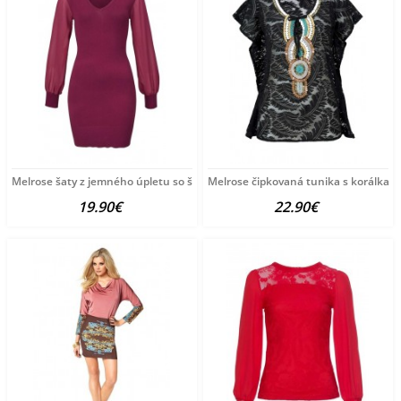
Melrose šaty z jemného úpletu so šifónom, bordové
Melrose čipkovaná tunika s korálkami
19.90€
22.90€