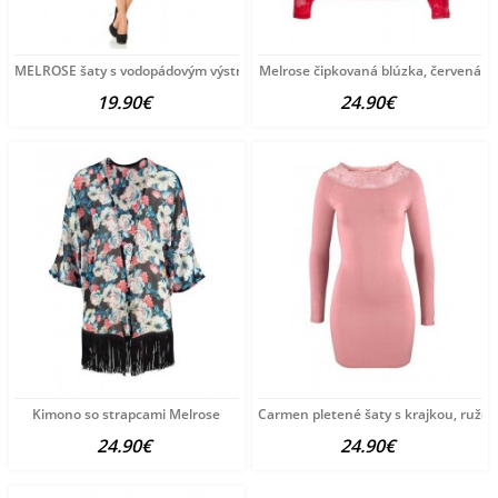
MELROSE šaty s vodopádovým výstrihom, ružová-hnedá-farená
Melrose čipkovaná blúzka, červená
19.90€
24.90€
Kimono so strapcami Melrose
Carmen pletené šaty s krajkou, ružov
24.90€
24.90€