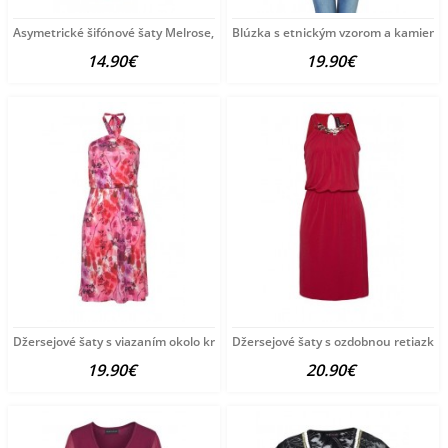
Asymetrické šifónové šaty Melrose, marhuľové
Blúzka s etnickým vzorom a kamienka
14.90€
19.90€
Džersejové šaty s viazaním okolo krku Melrose, ružovo-farebné
Džersejové šaty s ozdobnou retiazkou
19.90€
20.90€