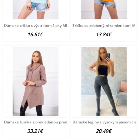
Dámske tričko s výstrihom čipky MI8987 mätové Univerzálna
Tričko so zdobenými ramienkami MI9
16.61€
13.84€
Dámska tunika s prekladanou prednou časťou oversize MI0017
Dámske legíny s vysokým pásom čier
33.21€
20.49€