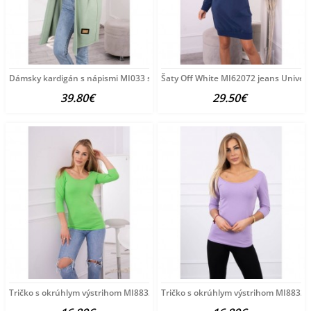
Dámsky kardigán s nápismi MI033 svetlomätový Univerzálna
Šaty Off White MI62072 jeans Univer
39.80€
29.50€
Tričko s okrúhlym výstrihom MI8832 svetlozelené Univerzálna
Tričko s okrúhlym výstrihom MI8832 f