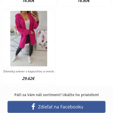
16.80€
16.80€
Dámsky sveter s kapucňou a vreckami MI2019-24 fuchsia
29.62€
Páči sa Vám náš sortiment? Ukážte ho priateľom!
Zdieľať na Facebooku