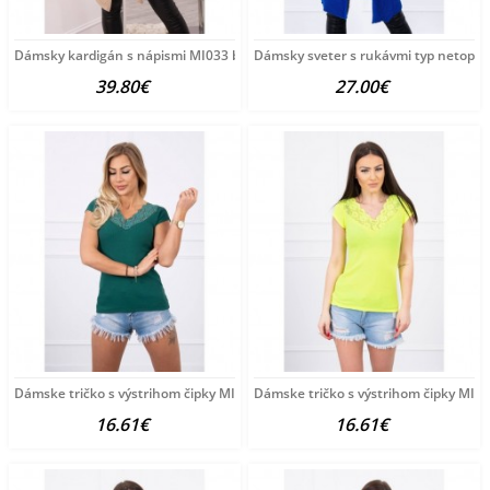
Dámsky kardigán s nápismi MI033 béžový Univerzálna
Dámsky sveter s rukávmi typ netopie
39.80€
27.00€
Dámske tričko s výstrihom čipky MI8987 zelené Univerzálna
Dámske tričko s výstrihom čipky MI8
16.61€
16.61€