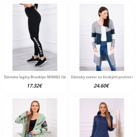
Dámske legíny Brooklyn MI8882 čierne Univerzálna Čierna
Dámsky sveter so širokými pruhmi MI
17.32€
24.60€