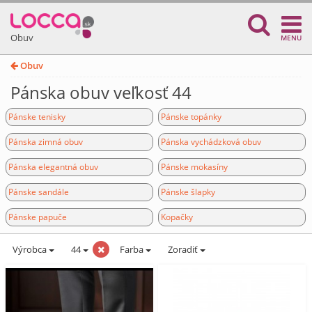
Obuv
MENU
Obuv
Pánska obuv veľkosť 44
Pánske tenisky
Pánske topánky
Pánska zimná obuv
Pánska vychádzková obuv
Pánska elegantná obuv
Pánske mokasíny
Pánske sandále
Pánske šlapky
Pánske papuče
Kopačky
Výrobca
44
Farba
Zoradiť