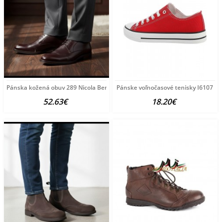
Pánska kožená obuv 289 Nicola Benson, Hnedá, 44
Pánske voľnočasové tenisky I6107
52.63€
18.20€