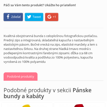
Páči sa Vám tento produkt? Ukážte ho priateľom!
Zdieľať
Tweet
+1
Kvalitná obojstranná bunda s celoplošnou fotografickou potlačou.
Predný zips a integrovaná, skladateľná kapucňa s nastaviteľným
elastickým pásom. Bočné vrecká na zips, elastické manžety a lem s
nastaviteľnou šírkou. Na druhej strane hladká tmavo modrá s
podlepenými kontrastnými farebnými zipsami. dĺžka cca 68 cm
vodoodpudivá kvalita a podšívka zo 100% polyesteru, kapucňa
vyrobená zo 100% polyamidu
Podobné produkty
Podobné produkty v sekcii
Pánske
bundy a kabáty