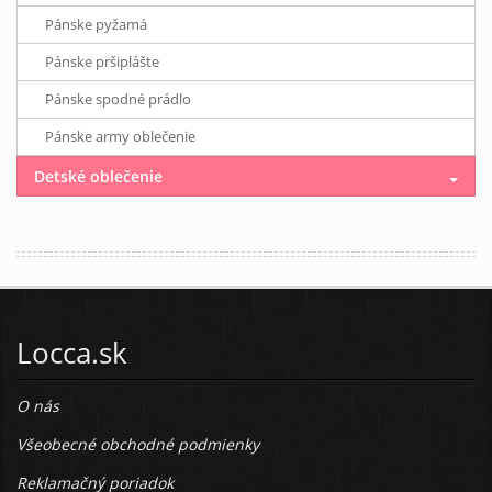
Pánske pyžamá
Pánske pršiplášte
Pánske spodné prádlo
Pánske army oblečenie
Detské oblečenie
Locca.sk
O nás
Všeobecné obchodné podmienky
Reklamačný poriadok