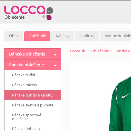
Oblečenie
Obuv
Oblečenie
Kabelky
Hodinky
Módne doplnk
Locca.sk
Oblečenie
Pánske o
Dámske oblečenie
Pánske oblečenie
Pánske tričká
Pánske mikiny
Pánske bundy a kabáty
Pánske svetre a pulóvre
Pánske športové
oblečenie
Pánske nohavice