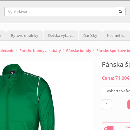
y
Bytové doplnky
Detská výbava
Darčeky
Kozmetika
blečenie
Pánske bundy a kabáty
Pánske bundy
Pánske športové 
Pánska š
Cena:
71.00
€
Cena