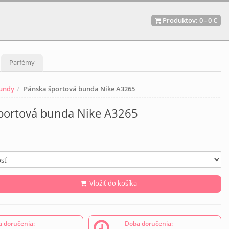
Produktov:
0
-
0 €
Parfémy
bundy
Pánska športová bunda Nike A3265
portová bunda Nike A3265
Vložiť do košíka
 doručenia:
Doba doručenia: