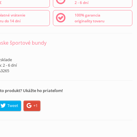
€
2 - 6 dní
latné vrátenie
100% garancia
ru do 14 dní
originality tovaru
ske športové bundy
 sklade
a
: 2 - 6 dní
A3265
to produkt? Ukážte ho priateľom!
Tweet
+1