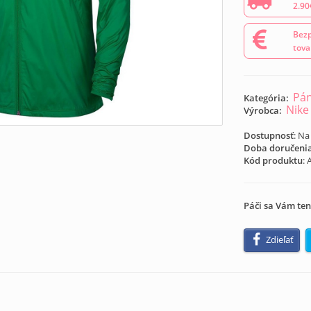
2.90
Bezp
tova
Pán
Kategória:
Nike
Výrobca:
Dostupnosť
: Na
Doba doručeni
Kód produktu
:
Páči sa Vám ten
Zdieľať