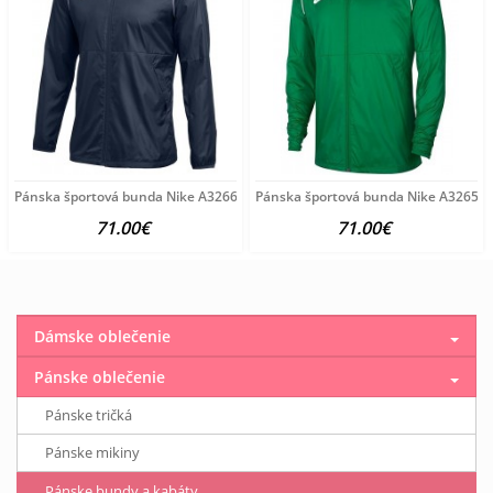
Pánska športová bunda Nike A3266
Pánska športová bunda Nike A3265
71.00€
71.00€
Dámske oblečenie
Pánske oblečenie
Pánske tričká
Pánske mikiny
Pánske bundy a kabáty