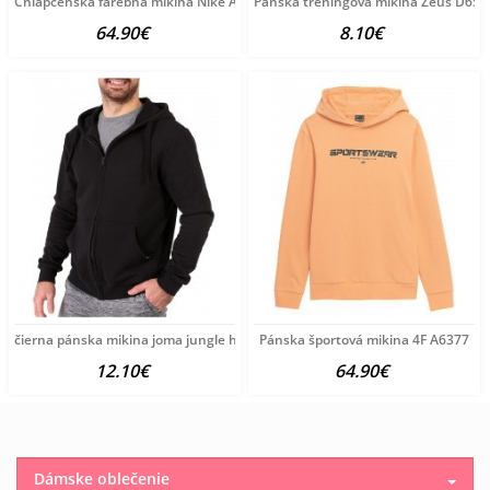
Chlapčenská farebná mikina Nike A3971
Pánska tréningová mikina Zeus D650
64.90€
8.10€
čierna pánska mikina joma jungle hoodie B3188
Pánska športová mikina 4F A6377
12.10€
64.90€
Dámske oblečenie