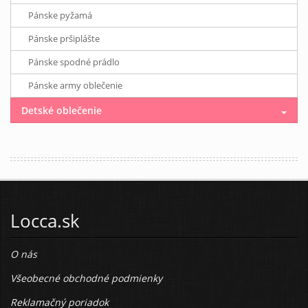
Pánske pyžamá
Pánske pršiplášte
Pánske spodné prádlo
Pánske army oblečenie
Detské oblečenie
Locca.sk
O nás
Všeobecné obchodné podmienky
Reklamačný poriadok