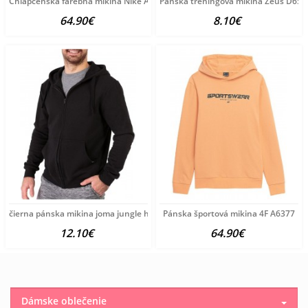
Chlapčenská farebná mikina Nike A3971
Pánska tréningová mikina Zeus D650
64.90€
8.10€
čierna pánska mikina joma jungle hoodie B3188
Pánska športová mikina 4F A6377
12.10€
64.90€
Dámske oblečenie