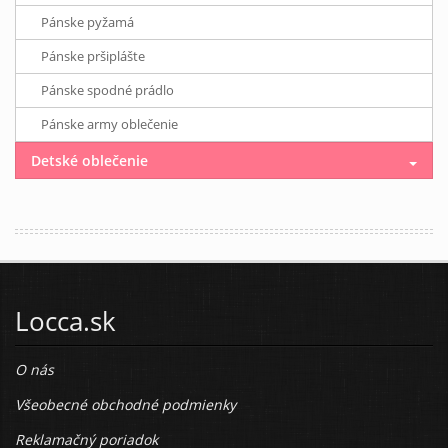
Pánske pyžamá
Pánske pršiplášte
Pánske spodné prádlo
Pánske army oblečenie
Detské oblečenie
Locca.sk
O nás
Všeobecné obchodné podmienky
Reklamačný poriadok