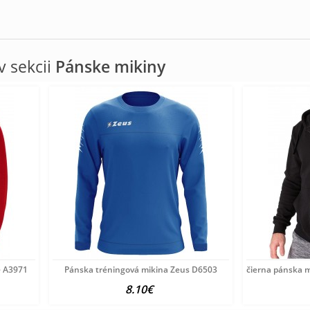
 sekcii
Pánske mikiny
e A3971
Pánska tréningová mikina Zeus D6503
čierna pánska m
8.10€