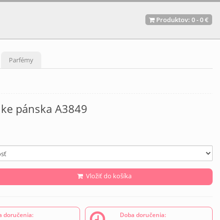
Produktov:
0
-
0 €
Parfémy
ike pánska A3849
Vložiť do košíka
 doručenia:
Doba doručenia: