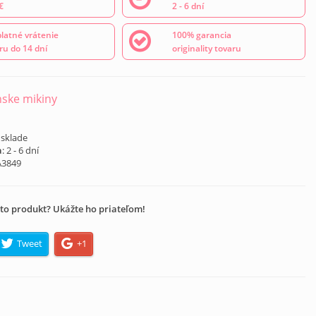
€
2 - 6 dní
latné vrátenie
100% garancia
ru do 14 dní
originality tovaru
ske mikiny
 sklade
a
: 2 - 6 dní
A3849
to produkt? Ukážte ho priateľom!
Tweet
+1