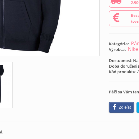
2.90
Bezp
tova
Pán
Kategória:
Nike
Výrobca:
Dostupnosť
: Na
Doba doručeni
Kód produktu
:
Páči sa Vám ten
Zdieľať
í.