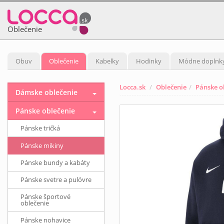
Oblečenie
Obuv
Oblečenie
Kabelky
Hodinky
Módne doplnk
Locca.sk
Oblečenie
Pánske o
Dámske oblečenie
Pánske oblečenie
Pánske tričká
Pánske mikiny
Pánske bundy a kabáty
Pánske svetre a pulóvre
Pánske športové
oblečenie
Pánske nohavice