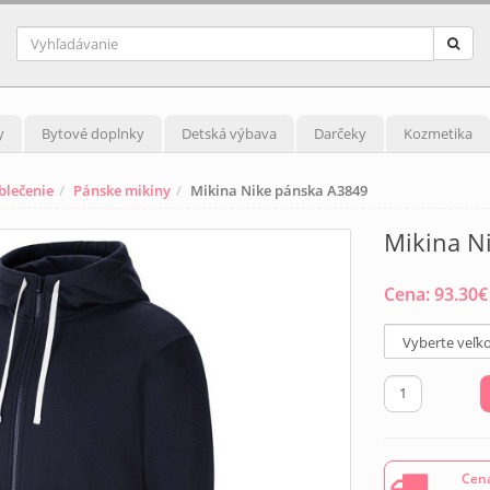
y
Bytové doplnky
Detská výbava
Darčeky
Kozmetika
blečenie
Pánske mikiny
Mikina Nike pánska A3849
Mikina N
Cena:
93.30
€
Cena