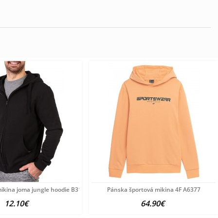
ikina joma jungle hoodie B3188
Pánska športová mikina 4F A6377
12.10€
64.90€