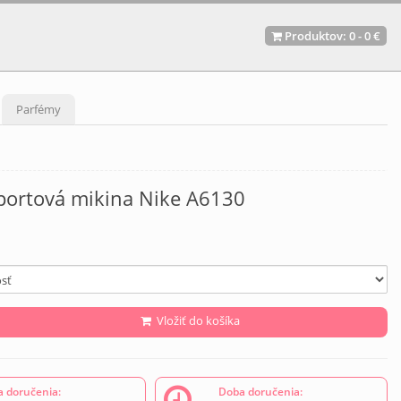
Produktov:
0
-
0 €
Parfémy
portová mikina Nike A6130
Vložiť do košíka
 doručenia:
Doba doručenia: