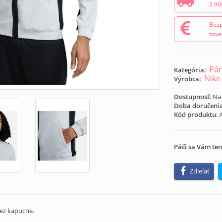
2.90
Bezp
tova
Pán
Kategória:
Nike
Výrobca:
Dostupnosť
: Na
Doba doručeni
Kód produktu
:
Páči sa Vám ten
Zdieľať
ez kapucne.