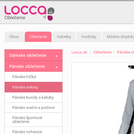
Oblečenie
Obuv
Oblečenie
Kabelky
Hodinky
Módne doplnk
Locca.sk
Oblečenie
Pánske o
Dámske oblečenie
Pánske oblečenie
Pánske tričká
Pánske mikiny
Pánske bundy a kabáty
Pánske svetre a pulóvre
Pánske športové
oblečenie
Pánske nohavice