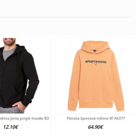
ikina joma jungle hoodie B3188
Pánska športová mikina 4F A6377
12.10€
64.90€