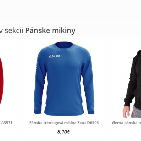
 sekcii
Pánske mikiny
e A3971
Pánska tréningová mikina Zeus D6503
čierna pánska m
8.10€