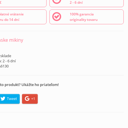
€
2 - 6 dní
latné vrátenie
100% garancia
ru do 14 dní
originality tovaru
ske mikiny
 sklade
a
: 2 - 6 dní
A6130
to produkt? Ukážte ho priateľom!
Tweet
+1