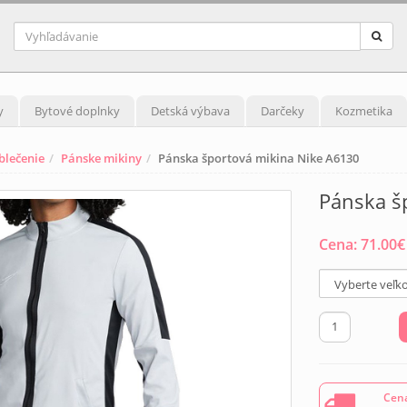
y
Bytové doplnky
Detská výbava
Darčeky
Kozmetika
blečenie
Pánske mikiny
Pánska športová mikina Nike A6130
Pánska š
Cena:
71.00
€
Cena