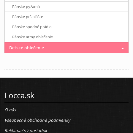
Pánske pyžamá
Pánske pršiplášte
Pánske spodné prádlo
Pánske army oblečenie
Detské oblečenie
Locca.sk
O nás
Všeobecné obchodné podmienky
Reklamačný poriadok