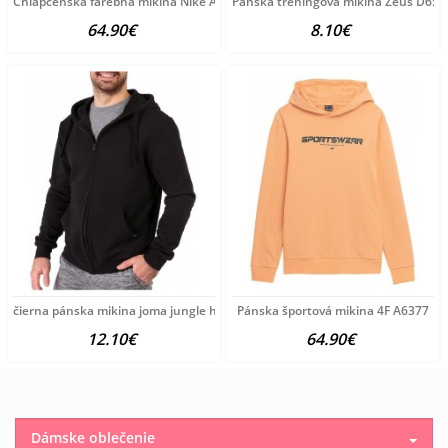
Chlapčenská farebná mikina Nike A3971
Pánska tréningová mikina Zeus D650
64.90€
8.10€
čierna pánska mikina joma jungle hoodie B3188
Pánska športová mikina 4F A6377
12.10€
64.90€
Dámske oblečenie