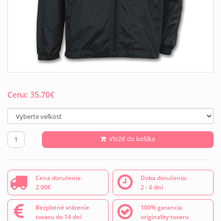
Cena:
35.70
€
Vložiť do košíka
Cena doručenia:
Doba doručenia:
2.90€
2 - 6 dní
Bezplatné vrátenie
100% garancia
tovaru do 14 dní
originality tovaru