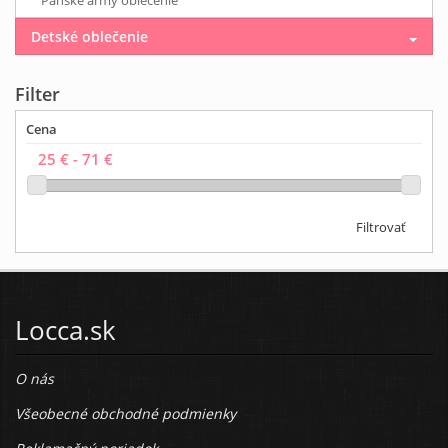
Pánske army oblečenie
Detské oblečenie
Filter
Cena
Filtrovať
Locca.sk
O nás
Všeobecné obchodné podmienky