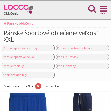
Oblečenie
MENU
Pánske oblečenie
Pánske športové oblečenie veľkosť
XXL
Pánské športové súpravy
Pánske športové nohavice
Pánske športové tielka
Pánske kraťasy
Pánske tepláky
Pánske dresy
Športové doplnky
Výrobca
XXL
Zoradiť