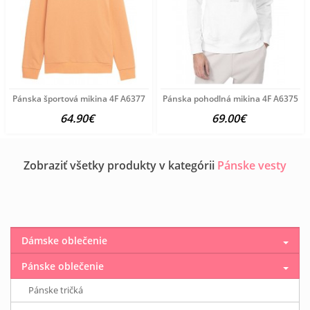
Pánska športová mikina 4F A6377
Pánska pohodlná mikina 4F A6375
64.90€
69.00€
Zobraziť všetky produkty v kategórii
Pánske vesty
Dámske oblečenie
Pánske oblečenie
Pánske tričká