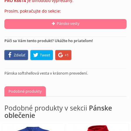
PRO K6614
je dlhodobo vypredaný.
Prosím, pokračujte do sekcie:
Pánske vesty
Páči sa Vám tento produkt? Ukážte ho priateľom!
Zdieľať
Tweet
+1
Pánska softshellová vesta v krásnom prevedení.
Podobné produkty
Podobné produkty v sekcii
Pánske
oblečenie