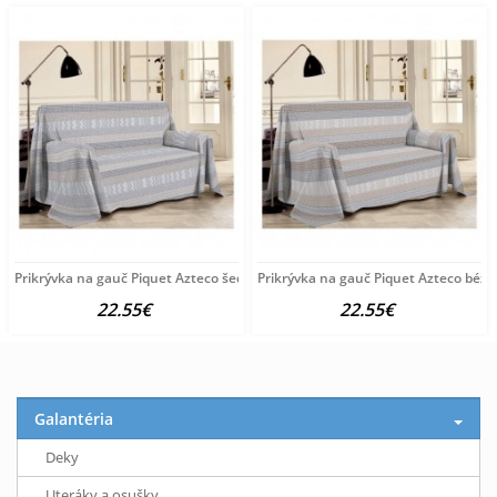
Prikrývka na gauč Piquet Azteco šedá Šedá 170x280 cm
Prikrývka na gauč Piquet Azteco béž
22.55€
22.55€
Galantéria
Deky
Uteráky a osušky