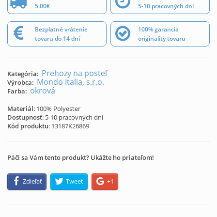
5.00€
5-10 pracovných dní
Bezplatné vrátenie
100% garancia
tovaru do 14 dní
originality tovaru
Prehozy na posteľ
Kategória:
Mondo Italia, s.r.o.
Výrobca:
okrová
Farba:
Materiál
: 100% Polyester
Dostupnosť
: 5-10 pracovných dní
Kód produktu
:
13187K26869
Páči sa Vám tento produkt? Ukážte ho priateľom!
Zdieľať
Tweet
+1