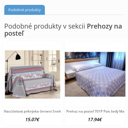
Podobné produkty
Podobné produkty v sekcii
Prehozy na
posteľ
Viacúčelová prikrývka červení Snehuliaci Červená 250x290
Prehoz na posteľ 701P Pois šedý Made
15.07€
17.94€