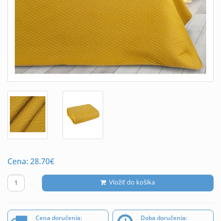
Cena:
28.70
€
Vložiť do košíka
Cena doručenia:
Doba doručenia: