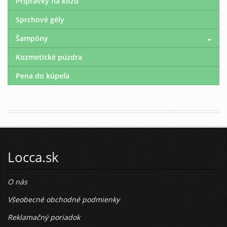
Prípravky na kožu
Sprchové gély
Šampóny
Kozmetické púzdra
Pena do kúpeľa
Locca.sk
O nás
Všeobecné obchodné podmienky
Reklamačný poriadok