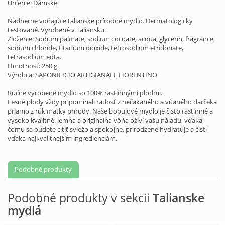
Určenie: Dámske
Nádherne voňajúce talianske prírodné mydlo. Dermatologicky
testované. Vyrobené v Taliansku.
Zloženie: Sodium palmate, sodium cocoate, acqua, glycerin, fragrance,
sodium chloride, titanium dioxide, tetrosodium etridonate,
tetrasodium edta.
Hmotnosť: 250 g
Výrobca: SAPONIFICIO ARTIGIANALE FIORENTINO
Ručne vyrobené mydlo so 100% rastlinnými plodmi.
Lesné plody vždy pripomínali radosť z nečakaného a vítaného darčeka
priamo z rúk matky prírody. Naše bobuľové mydlo je čisto rastlinné a
vysoko kvalitné. jemná a originálna vôňa oživí vašu náladu, vďaka
čomu sa budete cítiť sviežo a spokojne, prirodzene hydratuje a čistí
vďaka najkvalitnejším ingredienciám.
Podobné produkty
Podobné produkty v sekcii
Talianske
mydlá