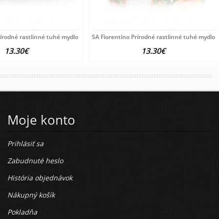
rírodné rastlinné tuhé mydlo Pivónia 3x125
SA Fiorentino Prírodné rastlinné tuhé mydlo
13.30€
13.30€
Moje konto
Prihlásiť sa
Zabudnuté heslo
História objednávok
Nákupný košík
Pokladňa