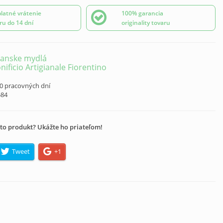
latné vrátenie
100% garancia
ru do 14 dní
originality tovaru
ianske mydlá
nificio Artigianale Fiorentino
10 pracovných dní
584
to produkt? Ukážte ho priateľom!
Tweet
+1