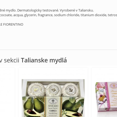
dné mydlo. Dermatologicky testované. Vyrobené v Taliansku.
ocoate, acqua, glycerin, fragrance, sodium chloride, titanium dioxide, tetr
LE FIORENTINO
 sekcii
Talianske mydlá