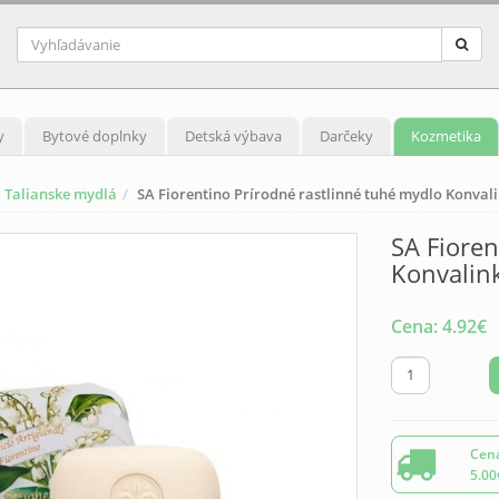
y
Bytové doplnky
Detská výbava
Darčeky
Kozmetika
Talianske mydlá
SA Fiorentino Prírodné rastlinné tuhé mydlo Konvali
SA Fioren
Konvalin
Cena:
4.92
€
Cena
5.00