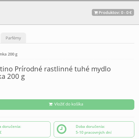
Produktov:
0
-
0 €
Parfémy
nka 200 g
tino Prírodné rastlinné tuhé mydlo
ka 200 g
Vložiť do košíka
 doručenia:
Doba doručenia:
€
5-10 pracovných dní