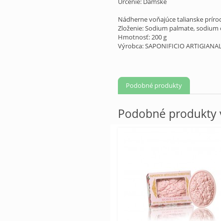
Určenie: Dámske
Nádherne voňajúce talianske príro
Zloženie: Sodium palmate, sodium c
Hmotnosť: 200 g
Výrobca: SAPONIFICIO ARTIGIANA
Podobné produkty
Podobné produkty v