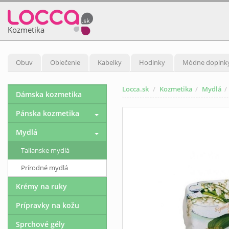
Kozmetika
Obuv
Oblečenie
Kabelky
Hodinky
Módne doplnk
Locca.sk
Kozmetika
Mydlá
Dámska kozmetika
Pánska kozmetika
Mydlá
Talianske mydlá
Prírodné mydlá
Krémy na ruky
Prípravky na kožu
Sprchové gély