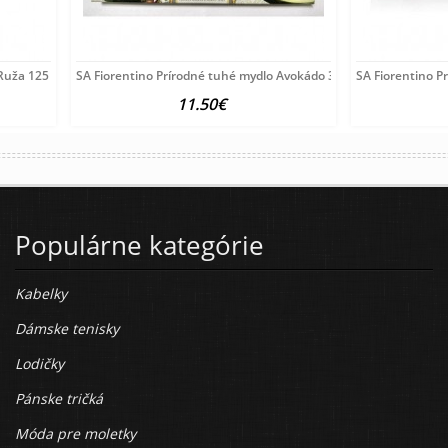
Ruža 125 g
SA Fiorentino Prírodné tuhé mydlo Avokádo 3x100 g
SA Fiorentino P
11.50€
Populárne kategórie
Kabelky
Dámske tenisky
Lodičky
Pánske tričká
Móda pre moletky