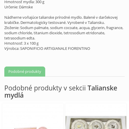
Hmotnosť mydla: 300 g
Určenie: Dámske
Nádherne voňajúce talianske prírodné mydlo. Balené v
darčekovej
krabičke
. Dermatologicky testované. Vyrobené v Taliansku.
Zloženie: Sodium palmate, sodium cocoate, acqua, glycerin, fragrance,
sodium chloride, titanium dioxide, tetrosodium etridonate,
tetrasodium edta.
Hmotnosť: 3 x 100 g
Výrobca: SAPONIFICIO ARTIGIANALE FIORENTINO
Podobné produkty
Podobné produkty v sekcii
Talianske
mydlá