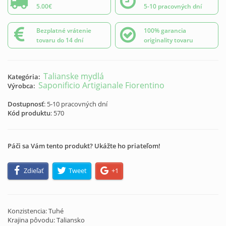
5.00€
5-10 pracovných dní
Bezplatné vrátenie
100% garancia
tovaru do 14 dní
originality tovaru
Talianske mydlá
Kategória:
Saponificio Artigianale Fiorentino
Výrobca:
Dostupnosť
: 5-10 pracovných dní
Kód produktu
:
570
Páči sa Vám tento produkt? Ukážte ho priateľom!
Zdieľať
Tweet
+1
Konzistencia: Tuhé
Krajina pôvodu: Taliansko