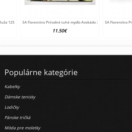
Ruža 125 g
SA Fiorentino Prírodné tuhé mydlo Avokádo 3x100 g
SA Fiorentino P
11.50€
Populárne kategórie
Kabelky
Dámske tenisky
Lodičky
Pánske tričká
Móda pre moletky