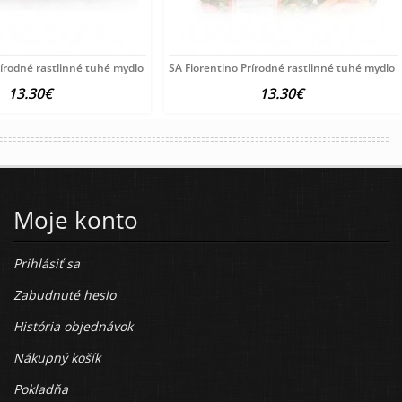
rírodné rastlinné tuhé mydlo Pivónia 3x125
SA Fiorentino Prírodné rastlinné tuhé mydlo
13.30€
13.30€
Moje konto
Prihlásiť sa
Zabudnuté heslo
História objednávok
Nákupný košík
Pokladňa