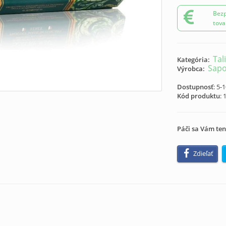
Bezp
tova
Tal
Kategória:
Sapo
Výrobca:
Dostupnosť
: 5-
Kód produktu
:
Páči sa Vám ten
Zdieľať