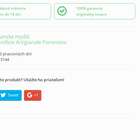
latné vrátenie
100% garancia
ru do 14 dní
originality tovaru
ianske mydlá
nificio Artigianale Fiorentino
10 pracovných dní
13144
to produkt? Ukážte ho priateľom!
Tweet
+1