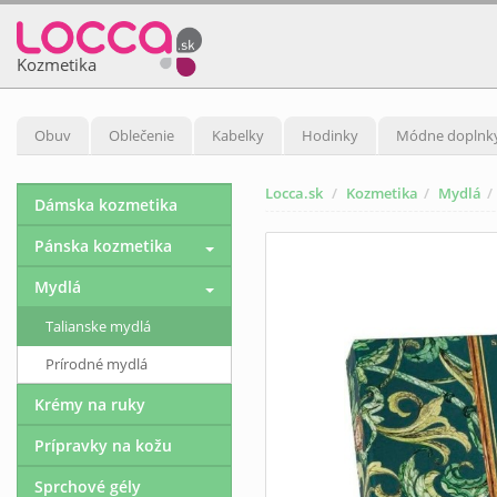
Kozmetika
Obuv
Oblečenie
Kabelky
Hodinky
Módne doplnk
Locca.sk
Kozmetika
Mydlá
Dámska kozmetika
Pánska kozmetika
Mydlá
Talianske mydlá
Prírodné mydlá
Krémy na ruky
Prípravky na kožu
Sprchové gély