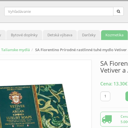
y
Bytové doplnky
Detská výbava
Darčeky
Kozmetika
Talianske mydlá
SA Fiorentino Prírodné rastlinné tuhé mydlo Vetiver
SA Fioren
Vetiver a
Cena:
13.30
€
Cena
5.00