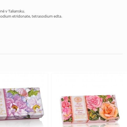
né v Taliansku.
osodium etridonate, tetrasodium edta.