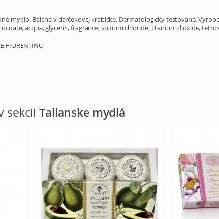
dné mydlo. Balené v
darčekovej krabičke
. Dermatologicky testované. Vyrobe
ocoate, acqua, glycerin, fragrance, sodium chloride, titanium dioxide, tetr
LE FIORENTINO
 sekcii
Talianske mydlá