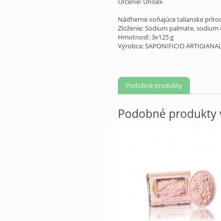
Určenie: Unisex
Nádherne voňajúce talianske príro
Zloženie: Sodium palmate, sodium c
Hmotnosť: 3x125 g
Výrobca: SAPONIFICIO ARTIGIANA
Podobné produkty
Podobné produkty v