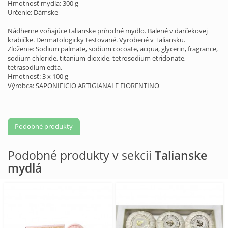
Hmotnosť mydla: 300 g
Určenie: Dámske
Nádherne voňajúce talianske prírodné mydlo. Balené v
darčekovej
krabičke
. Dermatologicky testované. Vyrobené v Taliansku.
Zloženie: Sodium palmate, sodium cocoate, acqua, glycerin, fragrance,
sodium chloride, titanium dioxide, tetrosodium etridonate,
tetrasodium edta.
Hmotnosť: 3 x 100 g
Výrobca: SAPONIFICIO ARTIGIANALE FIORENTINO
Podobné produkty
Podobné produkty v sekcii
Talianske
mydlá