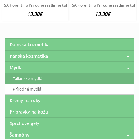
SA Fiorentino Prírodné rastlinné tuhé mydlo Pivónia 3x125
SA Fiorentino Prírodné rastlinné tuh
13.30€
13.30€
Dámska kozmetika
Pánska kozmetika
Mydlá
Talianske mydlá
Prírodné mydlá
Krémy na ruky
Prípravky na kožu
Sprchové gély
Šampóny