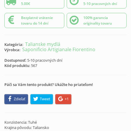
5.00€
5-10 pracovných dní
Bezplatné vrátenie
100% garancia
tovaru do 14 dní
originality tovaru
Talianske mydlá
Kategória:
Saponificio Artigianale Fiorentino
Výrobca:
Dostupnosť
: 5-10 pracovných dní
Kód produktu
:
567
Páči sa Vám tento produkt? Ukážte ho priateľom!
Zdieľať
Tweet
+1
Konzistencia: Tuhé
Krajina pôvodu: Taliansko